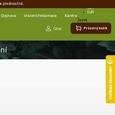
e přednostně.
CZK
EUR
Doprava
Vrácení/reklamace
Kariéra
Jazyk
Čeština
Prázdný košík
Čeština
Slovenčina