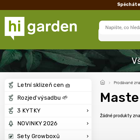
Spěcháte
/
Prodávané zn
Letní sklizeň cen 🧺
Maste
Rozjeď výsadbu 🌱
3 KYTKY
Žádné produkty zn
NOVINKY 2026
Sety Growboxů