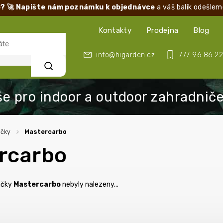
? 🚀 Napište nám poznámku k objednávce
a váš balík odešlem
Kontakty
Prodejna
Blog
info@higarden.cz
777 96 86 22
Hledat
ačky
/
Mastercarbo
rcarbo
ačky
Mastercarbo
nebyly nalezeny...