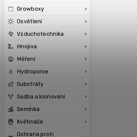
Growboxy
Osvětlení
Vzduchotechnika
Hnojiva
Měření
Hydroponie
Substráty
Sadba a klonování
Semínka
Květináče
Ochrana proti