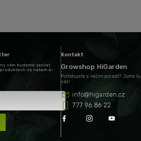
tter
Kontakt
a my vám budeme zasílat
Growshop HiGarden
 produktech na našem e-
info
@
higarden.cz
777 96 86 22