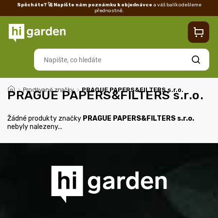
Spěcháte? 🚀 Napište nám poznámku k objednávce
a váš balík odešleme
přednostně.
Kontakty
Prodejna
Blog
Doprava
Vrácení/reklamace
Ka
Hledat
/
Prodávané značky
/
PRAGUE PAPERS&FILTERS s.r.o.
PRAGUE PAPERS&FILTERS s.r.o.
Žádné produkty značky
PRAGUE PAPERS&FILTERS s.r.o.
nebyly nalezeny...