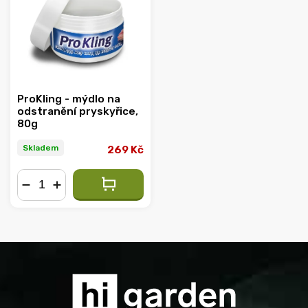
Abecedně
ProKling - mýdlo na
odstranění pryskyřice,
80g
Skladem
269 Kč
−
+