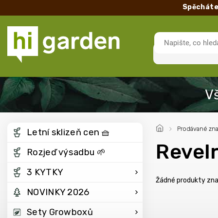
Spěcháte
/
Prodávané zn
Letní sklizeň cen 🧺
Revel
Rozjeď výsadbu 🌱
3 KYTKY
Žádné produkty zn
NOVINKY 2026
Sety Growboxů