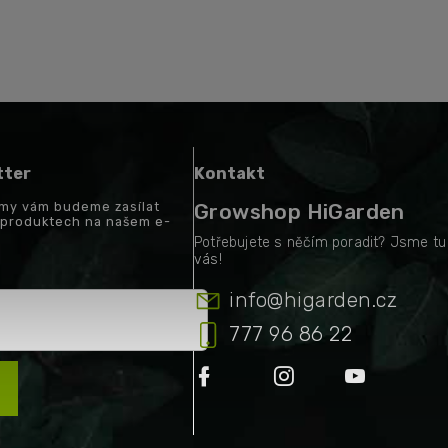
tter
Kontakt
a my vám budeme zasílat
Growshop HiGarden
 produktech na našem e-
info
@
higarden.cz
777 96 86 22