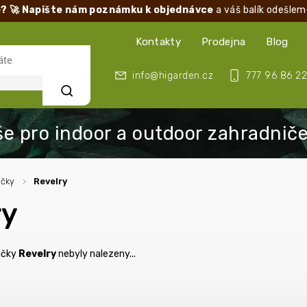
? 🚀 Napište nám poznámku k objednávce
a váš balík odešlem
Kontakty
Prodejna
Blog
info@higarden.cz
777 96 86 22
Hledat
ačky
/
Revelry
ry
ačky
Revelry
nebyly nalezeny...