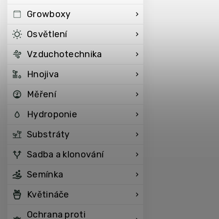
Growboxy
Osvětlení
Vzduchotechnika
Hnojiva
Měření
Hydroponie
Substráty
Sadba a klonování
Semínka
Květináče
Ochrana proti