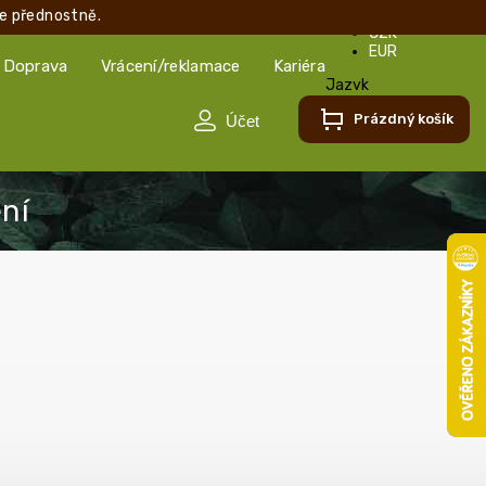
e přednostně.
CZK
EUR
Doprava
Vrácení/reklamace
Kariéra
Jazyk
Čeština
Prázdný košík
Čeština
Slovenčina