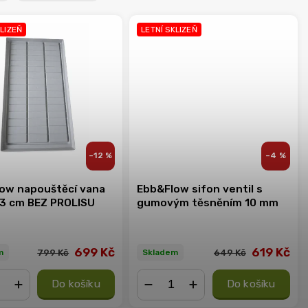
KLIZEŇ
LETNÍ SKLIZEŇ
–12 %
–4 %
ow napouštěcí vana
Ebb&Flow sifon ventil s
63 cm BEZ PROLISU
gumovým těsněním 10 mm
699 Kč
619 Kč
799 Kč
649 Kč
m
Skladem
Do košíku
Do košíku
+
−
+