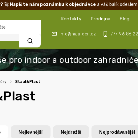
? 🚀 Napište nám poznámku k objednávce
a váš balík odešlem
Kontakty
Prodejna
Blog
info@higarden.cz
777 96 86 22
Hledat
ačky
/
Staal&Plast
&Plast
e
Nejlevnější
Nejdražší
Nejprodávanější