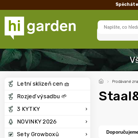
Spěcháte
/
Prodávané zn
Letní sklizeň cen 🧺
Staal
Rozjeď výsadbu 🌱
3 KYTKY
NOVINKY 2026
Doporučujem
Sety Growboxů