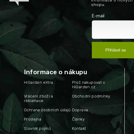
informace o nových
shopu.
E-mail
Přihlásit se
Informace o nákupu
HiGarden eXtra
Proč nakupovat v
HiGarden.cz
Vrácení zboží a
Obchodní podmínky
reklamace
Ochrana osobních údajů
Doprava
Prodejna
Články
Slovník pojmů
Kontakt