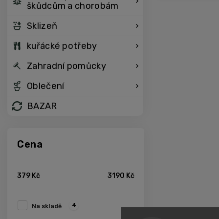
škůdcům a chorobám
Sklizeň
kuřácké potřeby
Zahradní pomůcky
Oblečení
BAZAR
Cena
379
Kč
3190
Kč
4
Na skladě