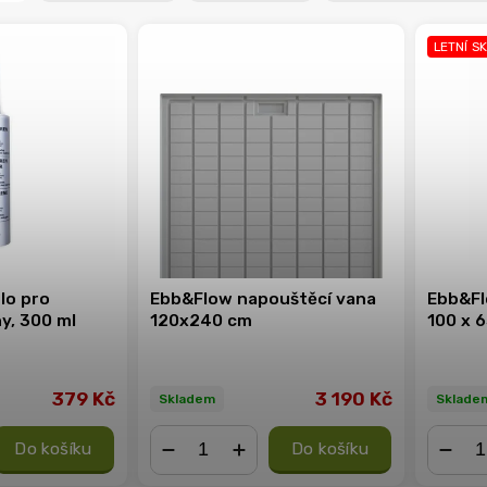
LETNÍ S
lo pro
Ebb&Flow napouštěcí vana
Ebb&Fl
y, 300 ml
120x240 cm
100 x 
379 Kč
3 190 Kč
Skladem
Sklade
Do košíku
Do košíku
−
+
−