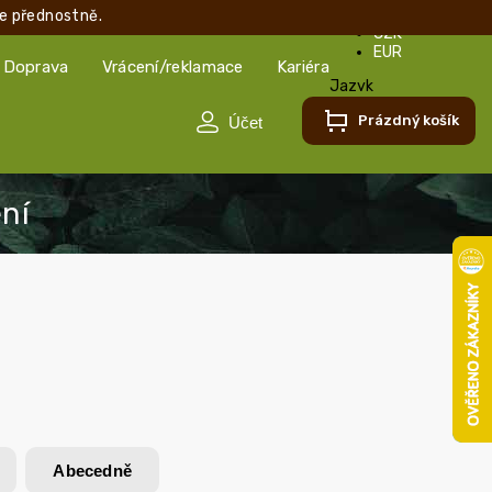
e přednostně.
CZK
EUR
Doprava
Vrácení/reklamace
Kariéra
Jazyk
Čeština
Prázdný košík
Čeština
Slovenčina
Abecedně