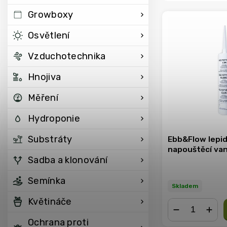
Growboxy
Osvětlení
Vzduchotechnika
Hnojiva
Měření
Hydroponie
Substráty
Ebb&Flow lepid
napouštěcí van
Sadba a klonování
Semínka
Skladem
Květináče
Ochrana proti
−
+