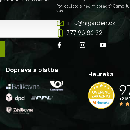
 produktech na našem e-
info
@
higarden.cz
777 96 86 22
Doprava a platba
Heureka