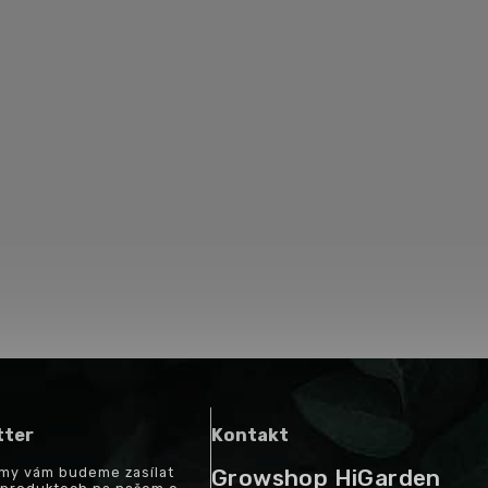
tter
Kontakt
a my vám budeme zasílat
Growshop HiGarden