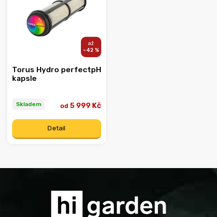
Abecedně
–42 %
Torus Hydro perfectpH
kapsle
Skladem
5 999 Kč
od
Detail