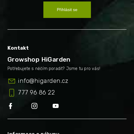
Přihlásit se
Kontakt
Growshop HiGarden
info
@
higarden.cz
777 96 86 22