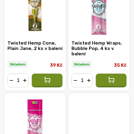
Abecedně
Twisted Hemp Cone,
Twisted Hemp Wraps,
Plain Jane, 2 ks v balení
Bubble Pop, 4 ks v
balení
Skladem
Skladem
39 Kč
35 Kč
−
+
−
+