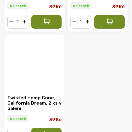
Na cestě
Na cestě
39 Kč
39 Kč
−
+
−
+
Twisted Hemp Cone,
California Dream, 2 ks v
balení
Na cestě
39 Kč