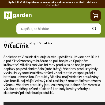
Spěcháte? 🚀 Napište nám poznámku k objednávce
a váš balík odešleme
přednostně.
Kontakty
Prodejna
Blog
Doprava
Vrácení/reklamace
Ka
Hledat
/
Prodávané značky
/
VitaLink
VitaLink
Společnost Vitalink si buduje důvěr u pěstitelů již více než 10 let
a patří k významným hráčům na poli hnojiv ve Spojeném
království. Vitalink má vlastní řady produktů od hnojiv, přes
doplňky po pěstební média (substráty). Všechny produkty byly
vyvinuty vysoce kvalifikovanými vědci rostlin ve spolupráci s
britskou univerzitou. Produkty Vitalink mají vědecky prokázány
vlastnosti, zajišťující zdravý růst rostlin při maximálním možném
výnosu. Všechny produkty jsou založeny na jedinečném vzorci a
výroba podléhají přísné důsledné kontroly kvality výroby a
skladování při distribuci produktů.