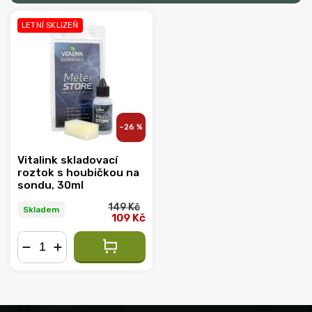
Nejlevnější
Nejdražší
LETNÍ SKLIZEŇ
Nejprodávanější
Abecedně
–26 %
Vitalink skladovací
roztok s houbičkou na
sondu, 30ml
149 Kč
Skladem
109 Kč
−
+