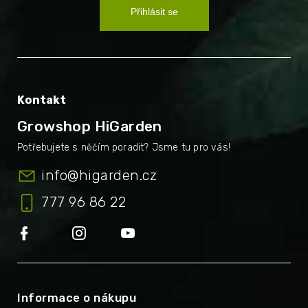
Přihlásit se
Kontakt
Growshop HiGarden
info
@
higarden.cz
777 96 86 22
Informace o nákupu