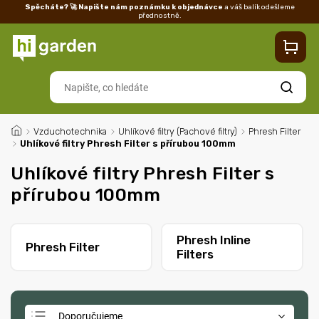
Spěcháte? 🚀 Napište nám poznámku k objednávce
a váš balík odešleme
přednostně.
Kontakty
Prodejna
Blog
Doprava
Vrácení/reklamace
Ka
Hledat
/
Vzduchotechnika
/
Uhlíkové filtry (Pachové filtry)
/
Phresh Filter
/
Uhlíkové filtry Phresh Filter s přírubou 100mm
Uhlíkové filtry Phresh Filter s
přírubou 100mm
Phresh Inline
Phresh Filter
Filters
Doporučujeme