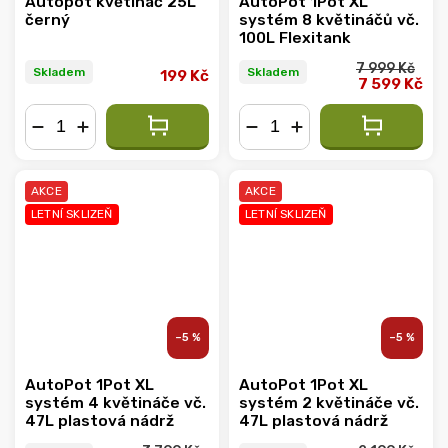
Autopot květináč 25L
AutoPot 1Pot XL
černý
systém 8 květináčů vč.
100L Flexitank
7 999 Kč
Skladem
Skladem
199 Kč
7 599 Kč
−
+
−
+
AKCE
AKCE
LETNÍ SKLIZEŇ
LETNÍ SKLIZEŇ
–5 %
–5 %
AutoPot 1Pot XL
AutoPot 1Pot XL
systém 4 květináče vč.
systém 2 květináče vč.
47L plastová nádrž
47L plastová nádrž