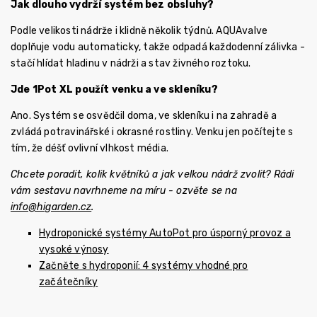
Jak dlouho vydrží systém bez obsluhy?
Podle velikosti nádrže i klidně několik týdnů. AQUAvalve
doplňuje vodu automaticky, takže odpadá každodenní zálivka -
stačí hlídat hladinu v nádrži a stav živného roztoku.
Jde 1Pot XL použít venku a ve skleníku?
Ano. Systém se osvědčil doma, ve skleníku i na zahradě a
zvládá potravinářské i okrasné rostliny. Venku jen počítejte s
tím, že déšť ovlivní vlhkost média.
Chcete poradit, kolik květníků a jak velkou nádrž zvolit? Rádi
vám sestavu navrhneme na míru - ozvěte se na
info@higarden.cz
.
Hydroponické systémy AutoPot pro úsporný provoz a
vysoké výnosy
Začněte s hydroponií: 4 systémy vhodné pro
začátečníky