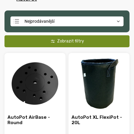
Nejprodávanější
Doporučujeme
Nejlevnější
Nejdražší
Abecedně
AutoPot AirBase -
AutoPot XL FlexiPot -
Round
20L