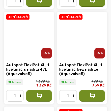
−
+
−
+
LETNÍ SKLIZEŇ
LETNÍ SKLIZEŇ
–5 %
–5 %
Autopot FlexiPot XL, 1
Autopot FlexiPot XL, 1
květináč s nádrží 47L
květináč bez nádrže
(Aquavalve5)
(Aquavalve5)
1 399 Kč
799 Kč
Skladem
Skladem
1 329 Kč
759 Kč
−
+
−
+