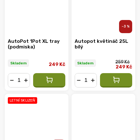
–3 %
AutoPot 1Pot XL tray
Autopot květináč 25L
(podmiska)
bílý
259 Kč
Skladem
Skladem
249 Kč
249 Kč
−
+
−
+
LETNÍ SKLIZEŇ