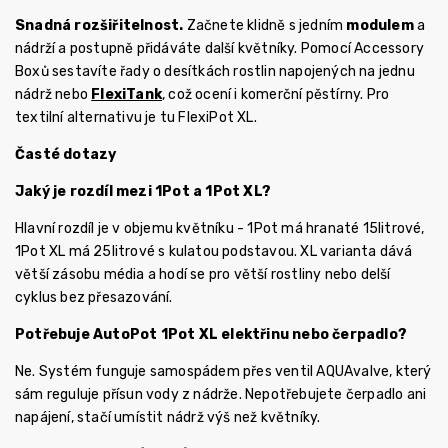
Snadná rozšiřitelnost.
Začnete klidně s jedním
modulem
a
nádrží a postupně přidáváte další květníky. Pomocí Accessory
Boxů sestavíte řady o desítkách rostlin napojených na jednu
nádrž nebo
FlexiTank
, což ocení i komerční pěstírny. Pro
textilní alternativu je tu FlexiPot XL.
Časté dotazy
Jaký je rozdíl mezi 1Pot a 1Pot XL?
Hlavní rozdíl je v objemu květníku - 1Pot má hranaté 15litrové,
1Pot XL má 25litrové s kulatou podstavou. XL varianta dává
větší zásobu média a hodí se pro větší rostliny nebo delší
cyklus bez přesazování.
Potřebuje AutoPot 1Pot XL elektřinu nebo čerpadlo?
Ne. Systém funguje samospádem přes ventil AQUAvalve, který
sám reguluje přísun vody z nádrže. Nepotřebujete čerpadlo ani
napájení, stačí umístit nádrž výš než květníky.