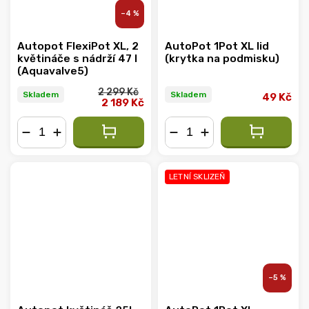
–4 %
Autopot FlexiPot XL, 2
AutoPot 1Pot XL lid
květináče s nádrží 47 l
(krytka na podmisku)
(Aquavalve5)
2 299 Kč
Skladem
Skladem
49 Kč
2 189 Kč
−
+
−
+
LETNÍ SKLIZEŇ
–5 %