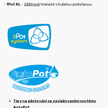
-
1Pot XL
-
25litrové
hranaté s kulatou podstavou.
Tipy na pěstování se zavlažovacími systémy
AutoPot