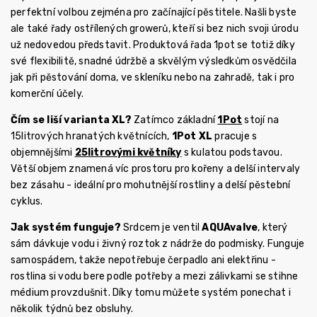
perfektní volbou zejména pro začínající pěstitele. Našli byste
ale také řady ostřílených growerů, kteří si bez nich svoji úrodu
už nedovedou představit. Produktová řada 1pot se totiž díky
své flexibilitě, snadné údržbě a skvělým výsledkům osvědčila
jak při pěstování doma, ve skleníku nebo na zahradě, tak i pro
komerční účely.
Čím se liší varianta XL?
Zatímco základní
1Pot
stojí na
15litrových hranatých květnících,
1Pot XL
pracuje s
objemnějšími
25litrovými květníky
s kulatou podstavou.
Větší objem znamená víc prostoru pro kořeny a delší intervaly
bez zásahu - ideální pro mohutnější rostliny a delší pěstební
cyklus.
Jak systém funguje?
Srdcem je ventil
AQUAvalve
, který
sám dávkuje vodu i živný roztok z nádrže do podmisky. Funguje
samospádem, takže nepotřebuje čerpadlo ani elektřinu -
rostlina si vodu bere podle potřeby a mezi zálivkami se stihne
médium provzdušnit. Díky tomu můžete systém ponechat i
několik týdnů bez obsluhy.