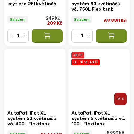
kryt pro 25l květináč
systém 80 květináčů
vč. 750L Flexitank
249 Kč
Skladem
Skladem
69 990 Kč
209 Kč
−
+
−
+
AKCE
LETNÍ SKLIZEŇ
–5 %
AutoPot 1Pot XL
AutoPot 1Pot XL
systém 60 květináčů
systém 6 květináčů vč.
vč. 400L Flexitank
100L Flexitank
5 999 Kč