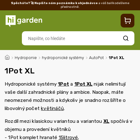
Spěcháte? 🚀 Napište nám poznámku k objednávce
a váš balík odešleme
přednostně.
Kontakty
Prodejna
Blog
Doprava
Vrácení/reklamace
Ka
Hledat
/
Hydroponie
/
hydroponické systémy
/
AutoPot
/
1Pot XL
1Pot XL
Hydroponické systémy
1Pot
a
1Pot XL
nijak nelimitují
vaše další zahradnické plány a ambice. Naopak, máte
neomezené možnosti a kdykoliv je snadno rozšíříte o
libovolný počet
květináčů
.
Rozdíl mezi klasickou variantou a variantou
XL
spočívá v
objemu a provedení květníků
- 1Pot komplet hranaté
15litrové
,