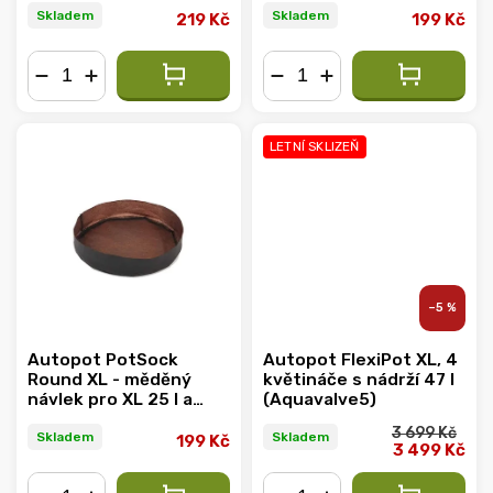
Skladem
Skladem
219 Kč
199 Kč
−
+
−
+
LETNÍ SKLIZEŇ
–5 %
Autopot PotSock
Autopot FlexiPot XL, 4
Round XL - měděný
květináče s nádrží 47 l
návlek pro XL 25 l a
(Aquavalve5)
Flexipot 20 l
3 699 Kč
Skladem
Skladem
199 Kč
3 499 Kč