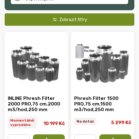
Nejlevnější
Nejdražší
Nejprodávanější
Abecedně
INLINE Phresh Filter
Phresh Filter 1500
2000 PRO,75 cm,2000
PRO,75 cm,1500
m3/hod,250 mm
m3/hod,250 mm
Momentálně
Na dotaz
5 299 Kč
10 199 Kč
vyprodáno