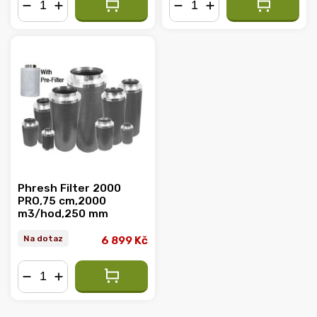
−
+
−
+
Phresh Filter 2000
PRO,75 cm,2000
m3/hod,250 mm
Na dotaz
6 899 Kč
−
+