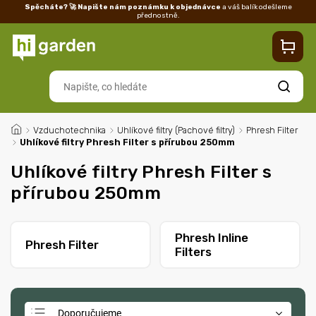
Spěcháte? 🚀 Napište nám poznámku k objednávce
a váš balík odešleme
přednostně.
Kontakty
Prodejna
Blog
Doprava
Vrácení/reklamace
Ka
Hledat
/
Vzduchotechnika
/
Uhlíkové filtry (Pachové filtry)
/
Phresh Filter
/
Uhlíkové filtry Phresh Filter s přírubou 250mm
Uhlíkové filtry Phresh Filter s
přírubou 250mm
Phresh Inline
Phresh Filter
Filters
Doporučujeme