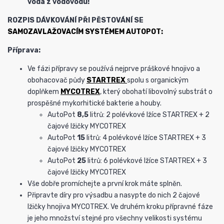
voda z vodovodu!
ROZPIS DÁVKOVÁNÍ PŘI PĚSTOVÁNÍ SE
SAMOZAVLAŽOVACÍM SYSTÉMEM AUTOPOT:
Příprava:
Ve fázi přípravy se používá nejprve práškové hnojivo a
obohacovač půdy
STARTREX
spolu s organickým
doplňkem
MYCOTREX
, který obohatí libovolný substrát o
prospěšné mykorhitické bakterie a houby.
AutoPot
8,5
litrů: 2 polévkové lžíce STARTREX + 2
čajové lžičky MYCOTREX
AutoPot
15
litrů: 4 polévkové lžíce STARTREX + 3
čajové lžičky MYCOTREX
AutoPot
25
litrů: 6 polévkové lžíce STARTREX + 3
čajové lžičky MYCOTREX
Vše dobře promíchejte a první krok máte splněn.
Připravte díry pro výsadbu a nasypte do nich 2 čajové
lžičky hnojiva MYCOTREX. Ve druhém kroku přípravné fáze
je jeho množství stejné pro všechny velikosti systému