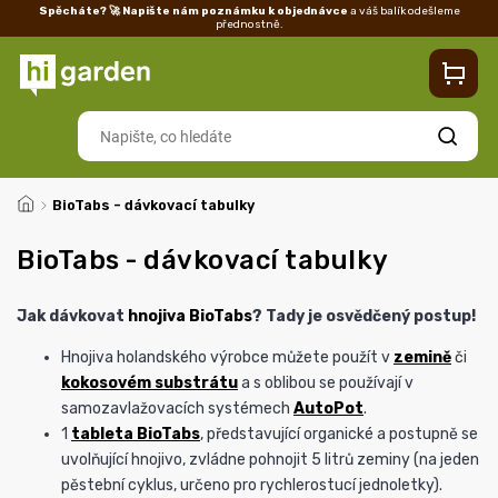
Spěcháte? 🚀 Napište nám poznámku k objednávce
a váš balík odešleme
přednostně.
Kontakty
Prodejna
Blog
Doprava
Vrácení/reklamace
Ka
Hledat
/
BioTabs - dávkovací tabulky
BioTabs - dávkovací tabulky
Jak dávkovat
hnojiva BioTabs
? Tady je osvědčený postup!
Hnojiva holandského výrobce můžete použít v
zemině
či
kokosovém substrátu
a s oblibou se používají v
samozavlažovacích systémech
AutoPot
.
1
tableta BioTabs
, představující organické a postupně se
uvolňující hnojivo, zvládne pohnojit 5 litrů zeminy (na jeden
pěstební cyklus, určeno pro rychlerostucí jednoletky).