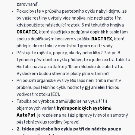
zarovnaná).
Pokud byste v průběhu pěstebního cyklu nabyli dojmu, že
by vaše rostliny uvítaly více hnojiva, nic nezkazíte tím,
když použijete následující roztok: 5 ml tekutého hnojiva
ORGATEX
, které slouží jako podpůrný doplněk k tabletám
spolu s doplňkovým hnojivem v prášku
BACTREX
, které
přidejte do roztoku v množství 1 gram na litr vody.
Pěstujete rajčata, papriky, okurky nebo lilky? Pak po 8
týdnech pěstebního cyklu přidávejte o jednu extra tabletu
BioTabs navíc a zatlačte ji 10 cm hluboko do substrátu.
Výsledkem budou šťavnaté plody plné vitamínů!
Při použití organické výživy BioTabs není třeba měřit v
průběhu pěstebního cyklu hodnoty
pH
ani elektrickou
vodivost roztoku (EC).
Tabulka od výrobce, zaměřující se na využití tří
objemových variant
hydroponických systémů
AutoPot
, je rozdělena na fázi přípravy (vlevo) a samotný
pěstební cyklus rostliny (vpravo).
2. týden pěstebního cyklu patří do
nádrže
pouze