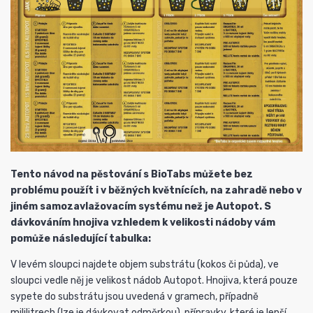
Tento návod na pěstování s BioTabs můžete bez
problému použít i v běžných květnících, na zahradě nebo v
jiném samozavlažovacím systému než je Autopot. S
dávkováním hnojiva vzhledem k velikosti nádoby vám
pomůže následující tabulka:
V levém sloupci najdete objem substrátu (kokos či půda), ve
sloupci vedle něj je velikost nádob Autopot. Hnojiva, která pouze
sypete do substrátu jsou uvedená v gramech, případně
mililitrech (lze je dávkovat odměrkou), přípravky, které je lepší