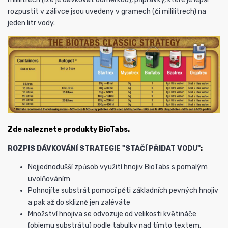
rozpustit v zálivce jsou uvedeny v gramech (či mililitrech) na
jeden litr vody.
Zde naleznete produkty BioTabs.
ROZPIS DÁVKOVÁNÍ STRATEGIE "STAČÍ PŘIDAT VODU"
:
Nejjednodušší způsob využití hnojiv BioTabs s pomalým
uvolňováním
Pohnojíte substrát pomocí pěti základních pevných hnojiv
a pak až do sklizně jen zaléváte
Množství hnojiva se odvozuje od velikosti květináče
(objemu substrátu) podle tabulky nad tímto textem.