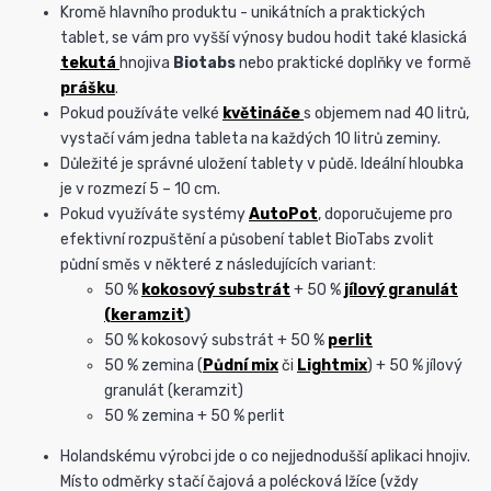
Kromě hlavního produktu - unikátních a praktických
tablet, se vám pro vyšší výnosy budou hodit také klasická
tekutá
hnojiva
Biotabs
nebo praktické doplňky ve formě
prášku
.
Pokud používáte velké
květináče
s objemem nad 40 litrů,
vystačí vám jedna tableta na každých 10 litrů zeminy.
Důležité je správné uložení tablety v půdě. Ideální hloubka
je v rozmezí 5 – 10 cm.
Pokud využíváte systémy
AutoPot
, doporučujeme pro
efektivní rozpuštění a působení tablet BioTabs zvolit
půdní směs v některé z následujících variant:
50 %
kokosový
substrát
+ 50 %
jílový granulát
(
keramzit
)
50 % kokosový substrát + 50 %
perlit
50 % zemina (
Půdní mix
či
Lightmix
) + 50 % jílový
granulát (keramzit)
50 % zemina + 50 % perlit
Holandskému výrobci jde o co nejjednodušší aplikaci hnojiv.
Místo odměrky stačí čajová a polécková lžíce (vždy