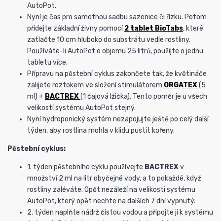
AutoPot.
Nyní je čas pro samotnou sadbu sazenice či řízku. Potom
přidejte základní živny pomocí
2 tablet BioTabs
, které
zatlačte 10 cm hluboko do substrátu vedle rostliny.
Používáte-li AutoPot o objemu 25 litrů, použijte o jednu
tabletu více.
Přípravu na pěstební cyklus zakončete tak, že květináče
zalijete roztokem ve složení stimulátorem
ORGATEX
(5
ml) +
BACTREX
(1 čajová lžička). Tento poměr je u všech
velikostí systému AutoPot stejný.
Nyní hydroponický systém nezapojujte ještě po celý další
týden, aby rostlina mohla v klidu pustit kořeny.
Pěstební cyklus:
1. týden pěstebního cyklu používejte
BACTREX
v
množství 2 ml na litr obyčejné vody, a to pokaždé, když
rostliny zaléváte. Opět nezáleží na velikosti systému
AutoPot, který opět nechte na dalších 7 dní vypnutý.
2. týden naplňte nádrž čistou vodou a připojte ji k systému