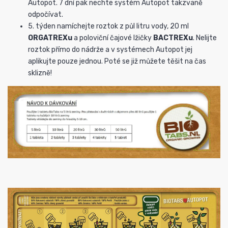
Autopot. 7 dní pak nechte systém Autopot takzvaně
odpočívat.
5. týden namíchejte roztok z půl litru vody, 20 ml
ORGATREXu
a poloviční čajové lžičky
BACTREXu
. Nelijte
roztok přímo do nádrže a v systémech Autopot jej
aplikujte pouze jednou. Poté se již můžete těšit na čas
sklizně!