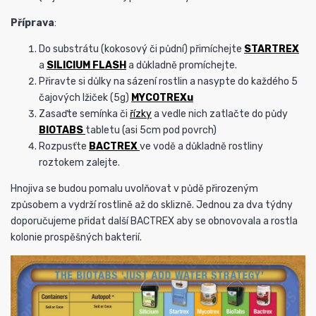
Příprava
:
Do substrátu (kokosový či půdní) přimíchejte
STARTREX
a
SILICIUM FLASH
a důkladně promíchejte.
Přiravte si důlky na sázení rostlin a nasypte do každého 5
čajových lžiček (5g)
MYCOTREXu
Zasaďte semínka či
řízky
a vedle nich zatlačte do půdy
BIOTABS
tabletu (asi 5cm pod povrch)
Rozpusťte
BACTREX
ve vodě a důkladně rostliny
roztokem zalejte.
Hnojiva se budou pomalu uvolňovat v půdě přirozeným
způsobem a vydrží rostlině až do sklizně. Jednou za dva týdny
doporučujeme přidat další BACTREX aby se obnovovala a rostla
kolonie prospěšných bakterií.