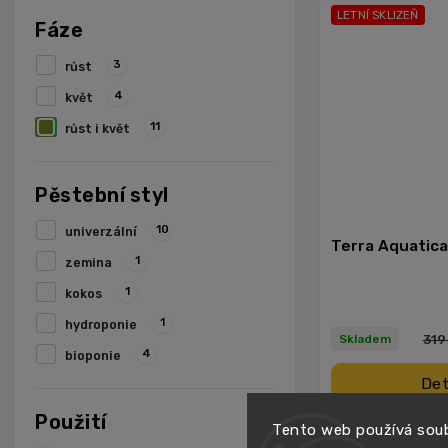
LETNÍ SKLIZEŇ
Fáze
3
růst
4
květ
11
růst i květ
Pěstební styl
10
univerzální
Terra Aquatica
1
zemina
1
kokos
1
hydroponie
319
Skladem
4
bioponie
Det
Použití
Tento web používá soub