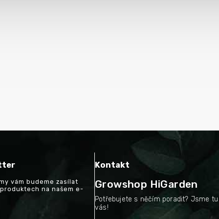
tter
Kontakt
a my vám budeme zasílat
Growshop HiGarden
 produktech na našem e-