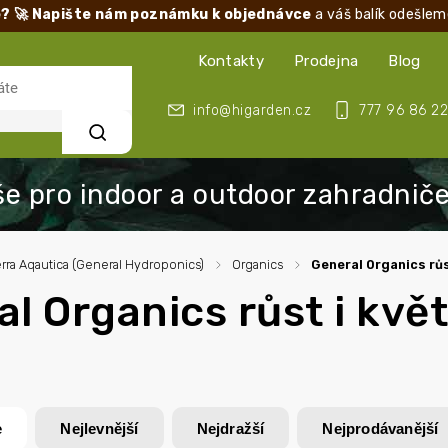
? 🚀 Napište nám poznámku k objednávce
a váš balík odešlem
Kontakty
Prodejna
Blog
info@higarden.cz
777 96 86 22
Hledat
rra Aqautica (General Hydroponics)
/
Organics
/
General Organics růs
l Organics růst i květ
e
Nejlevnější
Nejdražší
Nejprodávanější