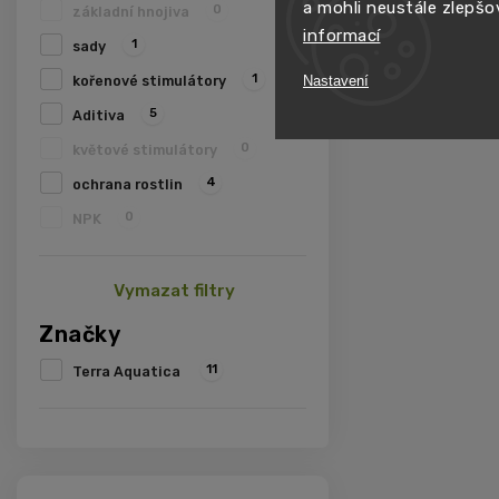
a mohli neustále zlepšo
0
základní hnojiva
informací
1
sady
1
Nastavení
kořenové stimulátory
5
Aditiva
0
květové stimulátory
4
ochrana rostlin
0
NPK
Vymazat filtry
Značky
11
Terra Aquatica