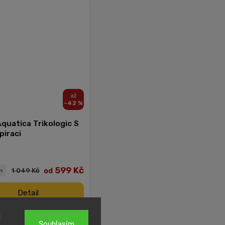
–42 %
quatica Trikologic S
piraci
599 Kč
od
1 049 Kč
m
Detail
u
Souhlasím