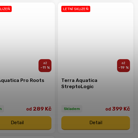
KLIZEŇ
LETNÍ SKLIZEŇ
–11 %
–19 %
Aquatica Pro Roots
Terra Aquatica
StreptoLogic
289 Kč
399 Kč
od
od
m
Skladem
Detail
Detail