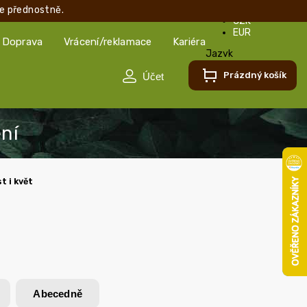
e přednostně.
CZK
EUR
Doprava
Vrácení/reklamace
Kariéra
Jazyk
Čeština
Prázdný košík
Čeština
Slovenčina
t i květ
Abecedně