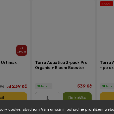
BAZAR
–25 %
 Urtimax
Terra Aquatica 3-pack Pro
Terra A
Organic + Bloom Booster
- po ex
539 Kč
239 Kč
od
 Kč
Skladem
Sklade
ail
Do košíku
−
+
ory cookie, abychom Vám umožnili pohodlné prohlížení web