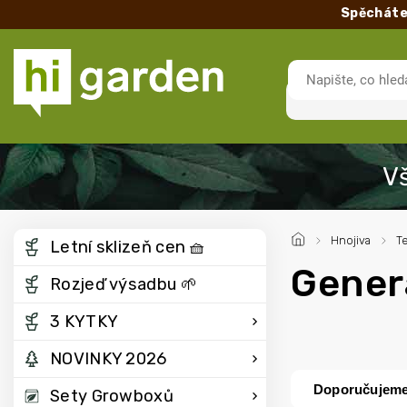
Spěcháte
/
Hnojiva
/
Te
Letní sklizeň cen 🧺
Genera
Rozjeď výsadbu 🌱
3 KYTKY
NOVINKY 2026
Doporučujem
Sety Growboxů