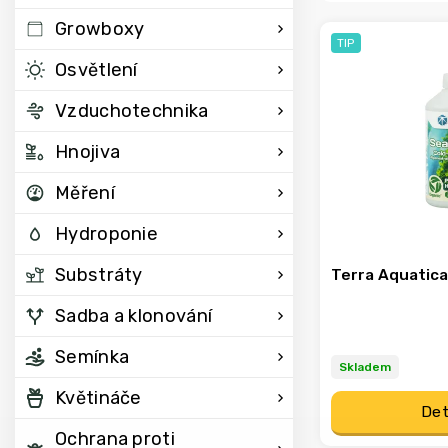
Growboxy
TIP
Osvětlení
Vzduchotechnika
Hnojiva
Měření
Hydroponie
Substráty
Terra Aquatic
Sadba a klonování
Semínka
Skladem
Květináče
Det
Ochrana proti