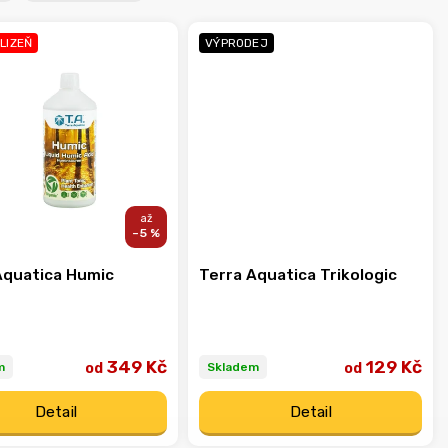
KLIZEŇ
VÝPRODEJ
–5 %
Aquatica Humic
Terra Aquatica Trikologic
349 Kč
129 Kč
od
od
m
Skladem
Detail
Detail