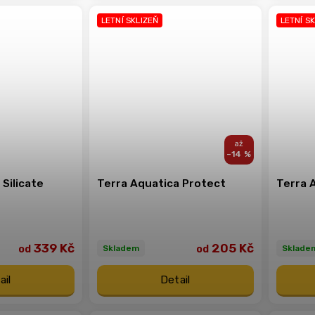
LETNÍ SKLIZEŇ
LETNÍ S
–14 %
Silicate
Terra Aquatica Protect
Terra 
339 Kč
205 Kč
od
od
Skladem
Sklade
ail
Detail