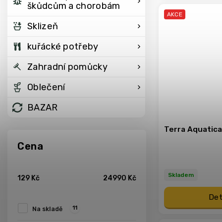
škůdcům a chorobám
AKCE
Sklizeň
kuřácké potřeby
Zahradní pomůcky
Oblečení
BAZAR
Terra Aquatica 
Cena
Skladem
129
Kč
24990
Kč
Det
11
Na skladě