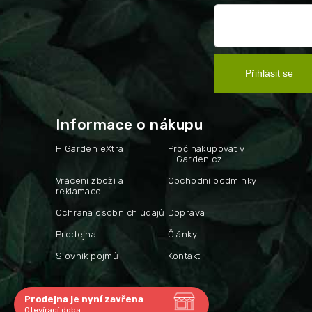
Přihlásit se
Informace o nákupu
HiGarden eXtra
Proč nakupovat v
HiGarden.cz
Vrácení zboží a
Obchodní podmínky
reklamace
Ochrana osobních údajů
Doprava
Prodejna
Články
Slovník pojmů
Kontakt
Prodejna je nyní zavřena
Otevírací doba