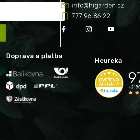
info
@
higarden.cz
777 96 86 22
Doprava a platba
Heureka