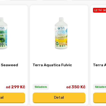
LETNÍ S
a Seaweed
Terra Aquatica Fulvic
Terra 
299 Kč
350 Kč
od
od
Skladem
Sklade
ail
Detail