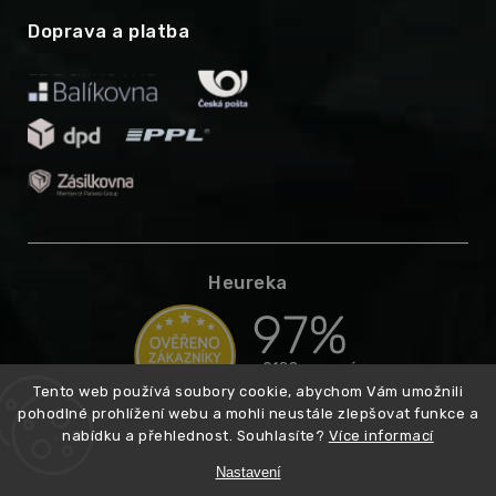
Doprava a platba
Heureka
Tento web používá soubory cookie, abychom Vám umožnili
pohodlné prohlížení webu a mohli neustále zlepšovat funkce a
nabídku a přehlednost. Souhlasíte?
Více informací
Nastavení
Copyright 2026
Higarden.cz
. Všechna práva vyhrazena.
Vytvořil