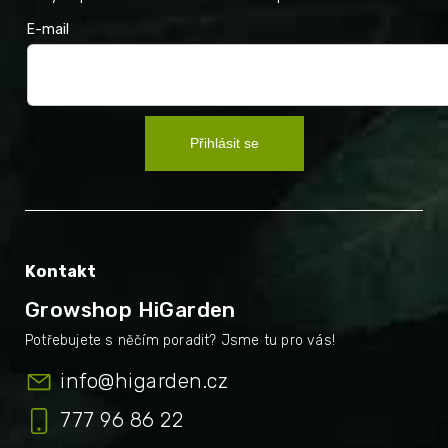
E-mail
Přihlásit se
Kontakt
Growshop HiGarden
info
@
higarden.cz
777 96 86 22