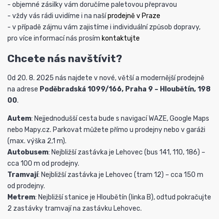
- objemné zásilky vám doručíme paletovou přepravou
- vždy vás rádi uvidíme i na naší
prodejně v Praze
- v případě zájmu vám zajistíme i individuální způsob dopravy,
pro více informací nás prosím
kontaktujte
Chcete nás navštívit?
Od 20. 8. 2025 nás najdete v nové, větší a modernější prodejně
na adrese
Poděbradská 1099/166, Praha 9 – Hloubětín, 198
00
.
Autem
: Nejjednodušší cesta bude s navigací WAZE, Google Maps
nebo Mapy.cz. Parkovat můžete přímo u prodejny nebo v garáži
(max. výška 2,1 m).
Autobusem
: Nejbližší zastávka je Lehovec (bus 141, 110, 186) –
cca 100 m od prodejny.
Tramvají
: Nejbližší zastávka je Lehovec (tram 12) – cca 150 m
od prodejny.
Metrem
: Nejbližší stanice je Hloubětín (linka B), odtud pokračujte
2 zastávky tramvají na zastávku Lehovec.