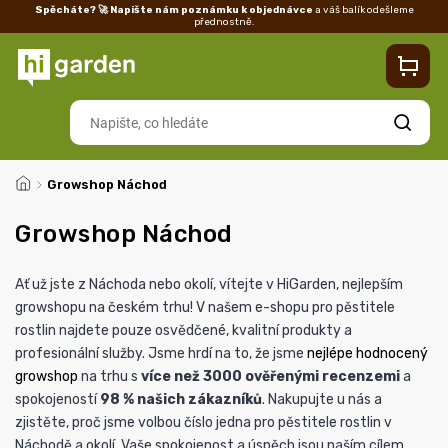
Spěcháte? 🚀 Napište nám poznámku k objednávce
a váš balík odešleme
přednostně.
Kontakty
Prodejna
Blog
Doprava
Vrácení/reklamace
Ka
Hledat
/
Growshop Náchod
Growshop Náchod
Ať už jste z Náchoda nebo okolí, vítejte v HiGarden, nejlepším
growshopu na českém trhu! V našem e-shopu pro pěstitele
rostlin najdete pouze osvědčené, kvalitní produkty a
profesionální služby. Jsme hrdí na to, že jsme
nejlépe hodnocený
growshop
na trhu s
více než 3000 ověřenými recenzemi
a
spokojeností
98 % našich zákazníků
.
Nakupujte u nás a
zjistěte, proč jsme volbou číslo jedna pro pěstitele rostlin v
Náchodě a okolí. Vaše spokojenost a úspěch jsou naším cílem.