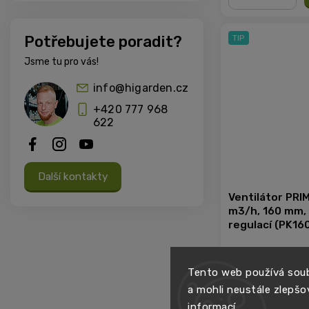
−
+
Potřebujete poradit?
TIP
Jsme tu pro vás!
info@higarden.cz
+420 777 968
622
Další kontakty
Ventilátor PRI
m3/h, 160 mm,
regulací (PK16
Skladem
Tento web používá soub
a mohli neustále zlepšo
informací