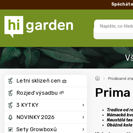
Spěcháte
/
Prodávané zn
Letní sklizeň cen 🧺
Prima
Rozjeď výsadbu 🌱
3 KYTKY
Tradice od r
Německá kval
NOVINKY 2026
Neustálé tes
Oběžná kola
Sety Growboxů