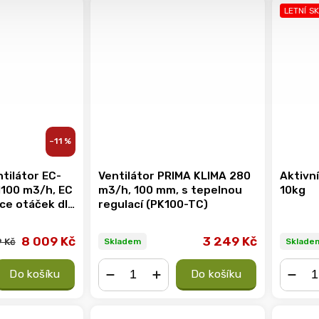
LETNÍ S
–11 %
ntilátor EC-
Ventilátor PRIMA KLIMA 280
Aktivní
1100 m3/h, EC
m3/h, 100 mm, s tepelnou
10kg
ce otáček dle
regulací (PK100-TC)
sti
8 009 Kč
3 249 Kč
 Kč
Skladem
Sklade
Do košíku
Do košíku
−
+
−