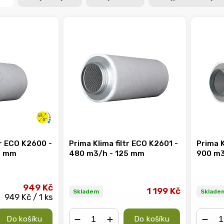
tr ECO K2600 -
Prima Klima filtr ECO K2601 -
Prima K
5 mm
480 m3/h - 125 mm
900 m3
949 Kč
1 199 Kč
Skladem
Sklade
949 Kč / 1 ks
Do košíku
Do košíku