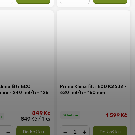
+
−
+
lima filtr ECO
Prima Klima filtr ECO K2602 -
ini - 240 m3/h - 125
620 m3/h - 150 mm
849 Kč
1 599 Kč
Skladem
m
849 Kč / 1 ks
Do košíku
Do košíku