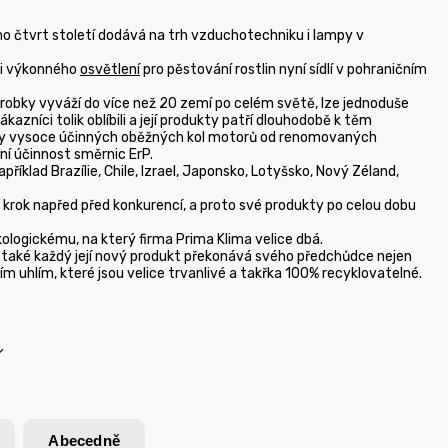
ho čtvrt století dodává na trh vzduchotechniku i lampy v
i výkonného
osvětlení
pro pěstování rostlin nyní sídlí v pohraničním
robky vyváží do více než 20 zemí po celém světě, lze jednoduše
ákazníci tolik oblíbili a její produkty patří dlouhodobě k těm
icky vysoce účinných oběžných kol motorů od renomovaných
ní účinnost směrnic ErP.
příklad Brazílie, Chile, Izrael, Japonsko, Lotyšsko, Nový Zéland,
 o krok napřed před konkurencí, a proto své produkty po celou dobu
ekologickému, na který firma Prima Klima velice dbá.
 také každý její nový produkt překonává svého předchůdce nejen
m uhlím, které jsou velice trvanlivé a takřka 100% recyklovatelné.
Abecedně