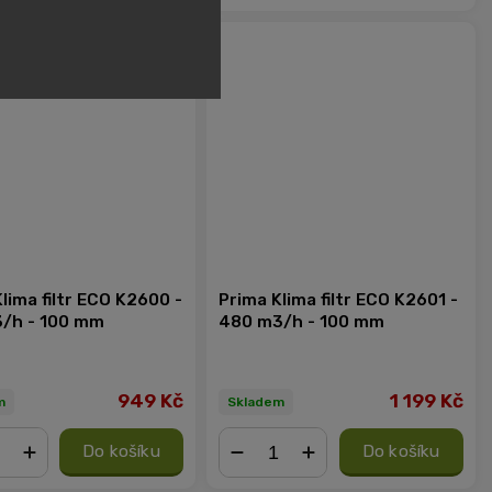
+
−
+
lima filtr ECO K2600 -
Prima Klima filtr ECO K2601 -
/h - 100 mm
480 m3/h - 100 mm
949 Kč
1 199 Kč
m
Skladem
Do košíku
Do košíku
+
−
+