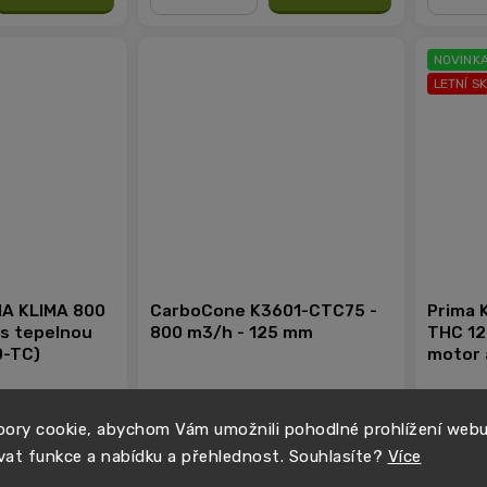
−
+
−
NOVINK
LETNÍ S
MA KLIMA 800
CarboCone K3601-CTC75 -
Prima K
 s tepelnou
800 m3/h - 125 mm
THC 12
0-TC)
motor 
teploty
3 599 Kč
2 749 Kč
Na cestě
Sklade
ory cookie, abychom Vám umožnili pohodlné prohlížení web
vat funkce a nabídku a přehlednost. Souhlasíte?
Více
Do košíku
Do košíku