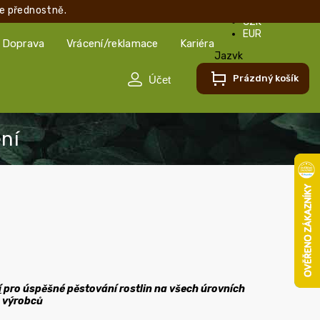
e přednostně.
CZK
EUR
Doprava
Vrácení/reklamace
Kariéra
Jazyk
Čeština
Prázdný košík
Čeština
Slovenčina
í
pro úspěšné pěstování rostlin na všech úrovních
 výrobců