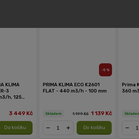
−
+
−
LETNÍ SKLIZEŇ
–5 %
MA KLIMA
PRIMA KLIMA ECO K2601
Prima K
R-3
FLAT - 440 m3/h - 100 mm
360 m3
3/h, 125
i
)
3 449 Kč
1 139 Kč
1 199 Kč
Skladem
Sklade
Do košíku
Do košíku
−
+
−