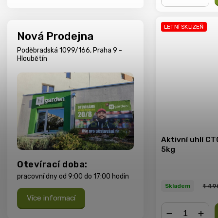
−
+
LETNÍ SKLIZEŇ
Nová Prodejna
Poděbradská 1099/166, Praha 9 -
Hloubětín
Aktivní uhlí CT
5kg
Otevírací doba:
pracovní dny od 9:00 do 17:00 hodin
1 49
Skladem
Více informací