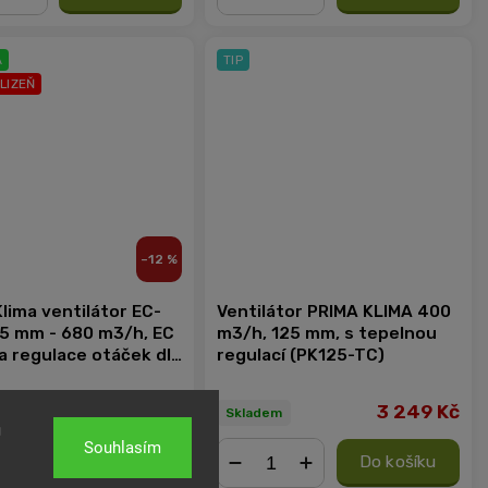
+
−
+
A
TIP
KLIZEŇ
–12 %
lima ventilátor EC-
Ventilátor PRIMA KLIMA 400
5 mm - 680 m3/h, EC
m3/h, 125 mm, s tepelnou
a regulace otáček dle
regulací (PK125-TC)
 a vlhkosti
6 999 Kč
3 249 Kč
7 999 Kč
m
Skladem
u
Souhlasím
Do košíku
Do košíku