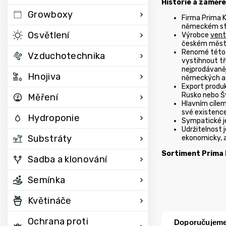
Historie a zaměře
Growboxy
Firma Prima K
německém sta
Osvětlení
Výrobce
vent
českém měst
Renomé této z
Vzduchotechnika
vystihnout tře
nejprodávaně
Hnojiva
německých a š
Export produkt
Rusko nebo Š
Měření
Hlavním cílem
své existence
Hydroponie
Sympatické je
Udržitelnost 
Substráty
ekonomicky, a
Sortiment Prima 
Sadba a klonování
Semínka
Květináče
Ochrana proti
Doporučujem