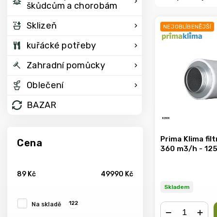
škůdcům a chorobám
Sklizeň
NEJOBLÍBENĚJŠÍ
kuřácké potřeby
Zahradní pomůcky
Oblečení
BAZAR
Prima Klima fil
Cena
360 m3/h - 12
89
Kč
49990
Kč
Skladem
122
Na skladě