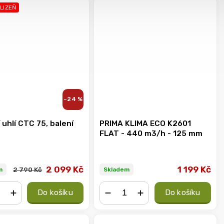
KLIZEŇ
–24 %
 uhlí CTC 75, balení
PRIMA KLIMA ECO K2601
FLAT - 440 m3/h - 125 mm
2 099 Kč
1 199 Kč
2 790 Kč
m
Skladem
Do košíku
Do košíku
+
−
+