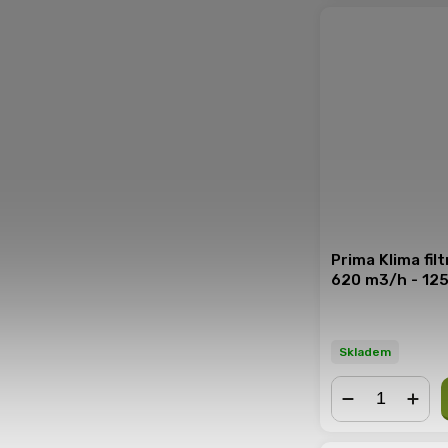
Prima Klima fil
620 m3/h - 12
Skladem
−
+