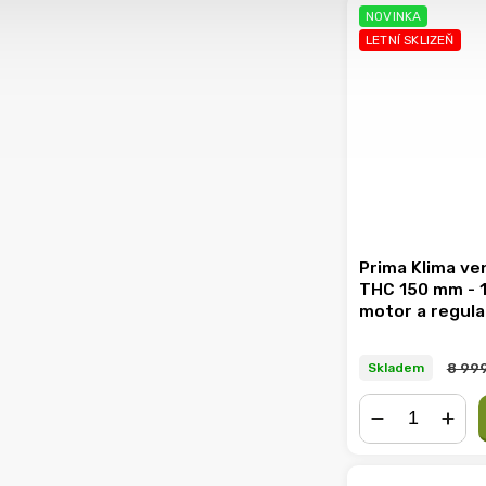
NOVINKA
LETNÍ SKLIZEŇ
Prima Klima ve
THC 150 mm - 
motor a regula
teploty a vlhko
8 999
Skladem
−
+