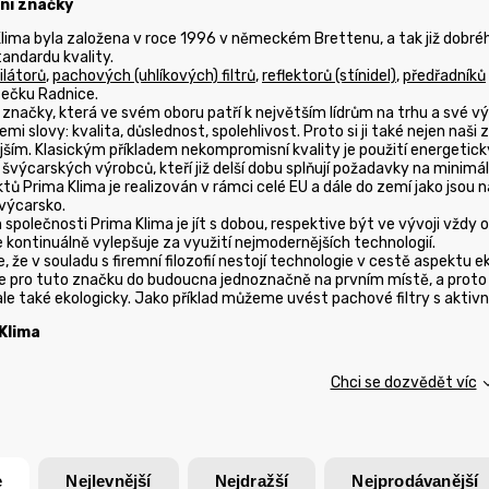
ní značky
lima byla založena v roce 1996 v německém Brettenu, a tak již dobré
ndardu kvality.
ilátorů
,
pachových (uhlíkových) filtrů
,
reflektorů (stínidel)
,
předřadníků
ečku Radnice.
načky, která ve svém oboru patří k největším lídrům na trhu a své vý
mi slovy: kvalita, důslednost, spolehlivost. Proto si ji také nejen naši z
jším. Klasickým příkladem nekompromisní kvality je použití energet
výcarských výrobců, kteří již delší dobu splňují požadavky na minimál
ů Prima Klima je realizován v rámci celé EU a dále do zemí jako jsou na
výcarsko.
 společnosti Prima Klima je jít s dobou, respektive být ve vývoji vždy
 kontinuálně vylepšuje za využití nejmodernějších technologií.
, že v souladu s firemní filozofií nestojí technologie v cestě aspektu 
je pro tuto značku do budoucna jednoznačně na prvním místě, a proto
le také ekologicky. Jako příklad můžeme uvést pachové filtry s aktivní
Klima
Chci se dozvědět víc
e
Nejlevnější
Nejdražší
Nejprodávanější