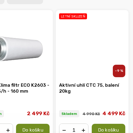
LETNÍ SKLIZEŇ
–9 %
lima filtr ECO K2603 -
Aktivní uhlí CTC 75, balení
/h - 160 mm
20kg
2 499 Kč
4 499 Kč
4 990 Kč
m
Skladem
Do košíku
Do košíku