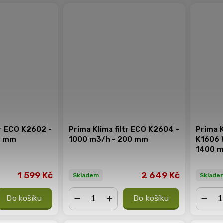
tr ECO K2602 -
Prima Klima filtr ECO K2604 -
Prima K
5 mm
1000 m3/h - 200 mm
K1606 
1400 
1 599 Kč
2 649 Kč
Skladem
Sklade
Do košíku
Do košíku
−
+
−