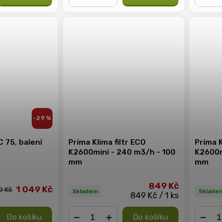
−
+
−
–29 %
C 75, balení
Prima Klima filtr ECO
Prima K
K2600mini - 240 m3/h - 100
K2600m
mm
mm
849 Kč
1 049 Kč
0 Kč
Skladem
Sklade
849 Kč / 1 ks
Do košíku
Do košíku