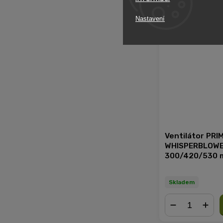
−
+
Nastavení
Ventilátor PRI
WHISPERBLOWE
300/420/530 m
mm, 3-rychlost
(PK125WHSP-3
Skladem
−
+