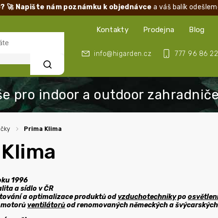
? 🚀 Napište nám poznámku k objednávce
a váš balík odešlem
Kontakty
Prodejna
Blog
info@higarden.cz
777 96 86 22
Hledat
ačky
/
Prima Klima
 Klima
oku 1996
ita a sídlo v ČR
tování a optimalizace produktů od
vzduchotechniky
po
osvětlen
 motorů
ventilátorů
od renomovaných německých a švýcarských