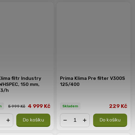
lima filtr Industry
Prima Klima Pre filter V300S
WHSPEC, 150 mm,
125/400
m3/h
4 999 Kč
229 Kč
5 999 Kč
m
Skladem
Do košíku
Do košíku
+
−
+