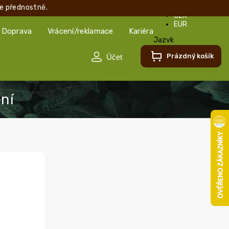
e přednostně.
CZK
EUR
Doprava
Vrácení/reklamace
Kariéra
Jazyk
Čeština
Prázdný košík
Čeština
Slovenčina