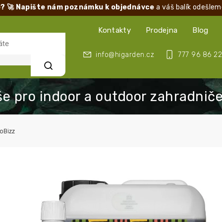
? 🚀 Napište nám poznámku k objednávce
a váš balík odešlem
Kontakty
Prodejna
Blog
info@higarden.cz
777 96 86 22
Hledat
oBizz