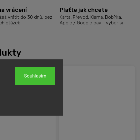
na vrácení
Plaťte jak chcete
eš vrátit do 30 dnů, bez
Karta, Převod, Klarna, Dobírka,
ch otázek
Apple / Google pay - vyber si
dukty
u
Souhlasím