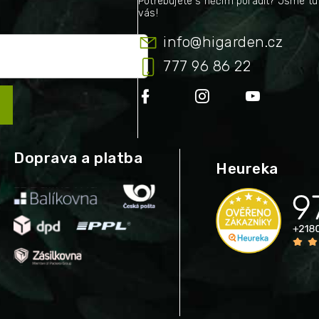
info
@
higarden.cz
777 96 86 22
Doprava a platba
Heureka