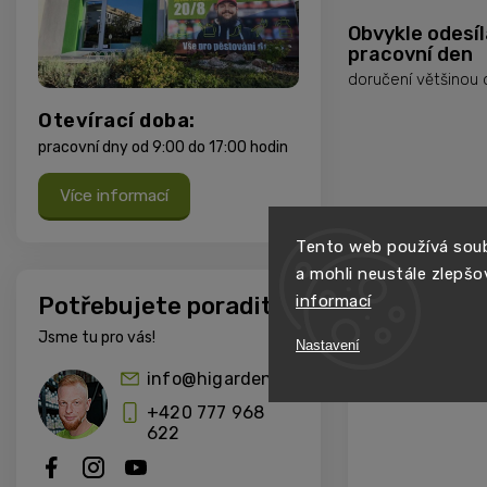
Obvykle odesí
pracovní den
doručení většinou
Otevírací doba:
pracovní dny od 9:00 do 17:00 hodin
Více informací
Tento web používá soub
a mohli neustále zlepšo
informací
Potřebujete poradit?
Jsme tu pro vás!
Nastavení
info@higarden.cz
+420 777 968
622