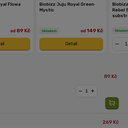
oyal Flowa
Biobizz Juju Royal Green
Biobizz
Mystic
Rebel 5
substr
89 Kč
149 Kč
od
od
Sklade
Skladem
ail
Detail
−
89 Kč
−
+
269 Kč