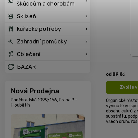
škůdcům a chorobám
Sklizeň
kuřácké potřeby
Zahradní pomůcky
Oblečení
BAZAR
od
89 Kč
Zvolte 
Nová Prodejna
Poděbradská 1099/166, Praha 9 -
Organické růsto
Hloubětín
vyvinuté ve spo
obsahu cukrů z m
substrátu, podpo
všech druhů rost