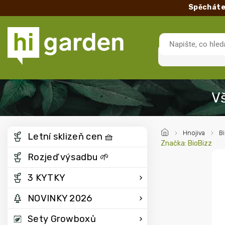
Spěcháte
/
Hnojiva
/
Bi
Letní sklizeň cen 🧺
Značka:
BioBizz
Rozjeď výsadbu 🌱
3 KYTKY
NOVINKY 2026
Sety Growboxů