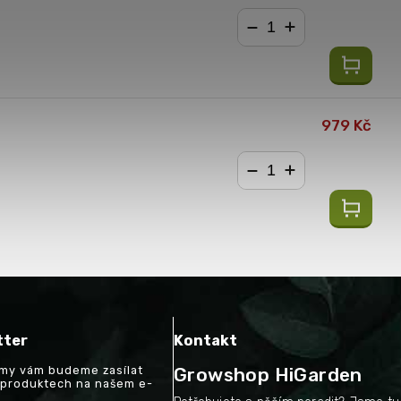
−
+
979 Kč
−
+
tter
Kontakt
a my vám budeme zasílat
Growshop HiGarden
 produktech na našem e-