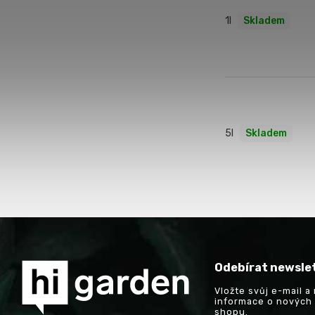
1l
Skladem
5l
Skladem
Odebírat newsle
Vložte svůj e-mail 
informace o nových
shopu.