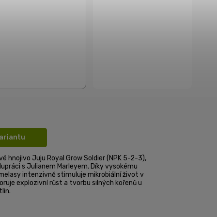
variantu
vé hnojivo Juju Royal Grow Soldier (NPK 5-2-3),
lupráci s Julianem Marleyem. Díky vysokému
elasy intenzivně stimuluje mikrobiální život v
ruje explozivní růst a tvorbu silných kořenů u
lin.