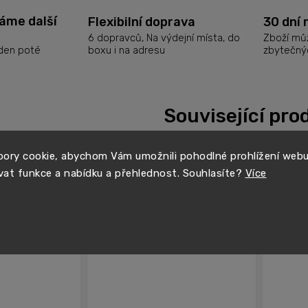
láme další
Flexibilní doprava
30 dní 
6 dopravců, Na výdejní místa, do
Zboží můž
boxu i na adresu
zbytečný
 den poté
Související pro
ory cookie, abychom Vám umožnili pohodlné prohlížení web
vat funkce a nabídku a přehlednost. Souhlasíte?
Více