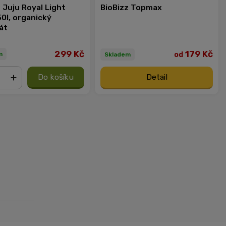
 Juju Royal Light
BioBizz Topmax
0l, organický
át
299 Kč
179 Kč
od
m
Skladem
Do košíku
Detail
+