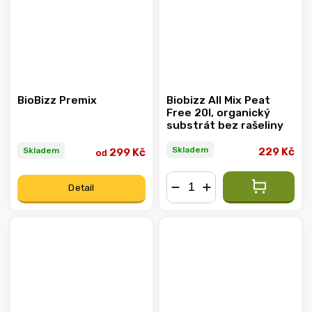
BioBizz Premix
Biobizz All Mix Peat
Free 20l, organický
substrát bez rašeliny
Skladem
Skladem
229 Kč
299 Kč
od
Detail
−
+