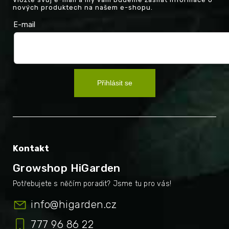
nových produktech na našem e-shopu.
E-mail
Přihlásit se
Kontakt
Growshop HiGarden
info
@
higarden.cz
777 96 86 22