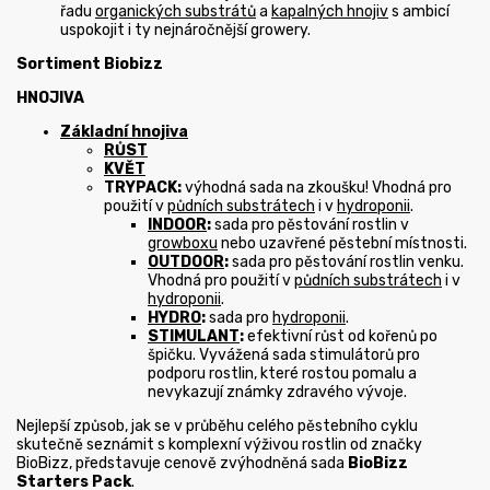
řadu
organických substrátů
a
kapalných hnojiv
s ambicí
uspokojit i ty nejnáročnější growery.
Sortiment Biobizz
HNOJIVA
Základní hnojiva
RŮST
KVĚT
TRYPACK:
výhodná sada na zkoušku! Vhodná pro
použití v
půdních substrátech
i v
hydroponii
.
INDOOR
:
sada pro pěstování rostlin v
growboxu
nebo uzavřené pěstební místnosti.
OUTDOOR
:
sada pro pěstování rostlin venku.
Vhodná pro použití v
půdních substrátech
i v
hydroponii
.
HYDRO
:
sada pro
hydroponii
.
STIMULANT
:
efektivní růst od kořenů po
špičku. Vyvážená sada stimulátorů pro
podporu rostlin, které rostou pomalu a
nevykazují známky zdravého vývoje.
Nejlepší způsob, jak se v průběhu celého pěstebního cyklu
skutečně seznámit s komplexní výživou rostlin od značky
BioBizz, představuje cenově zvýhodněná sada
BioBizz
Starters Pack
.