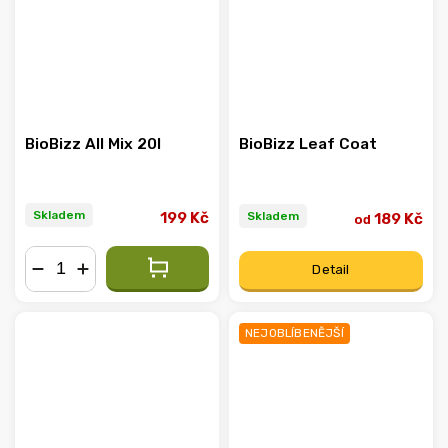
BioBizz All Mix 20l
BioBizz Leaf Coat
Skladem
Skladem
199 Kč
189 Kč
od
Detail
−
+
NEJOBLÍBENĚJŠÍ