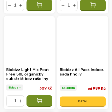
−
+
−
+
Biobizz Light Mix Peat
Biobizz All Pack Indoor,
Free 50l, organický
sada hnojiv
substrát bez rašeliny
Skladem
Skladem
329 Kč
999 Kč
od
Detail
−
+