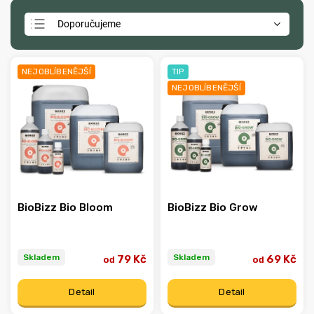
Doporučujeme
Nejlevnější
Nejdražší
NEJOBLÍBENĚJŠÍ
TIP
NEJOBLÍBENĚJŠÍ
Nejprodávanější
Abecedně
BioBizz Bio Bloom
BioBizz Bio Grow
Skladem
Skladem
79 Kč
69 Kč
od
od
Detail
Detail