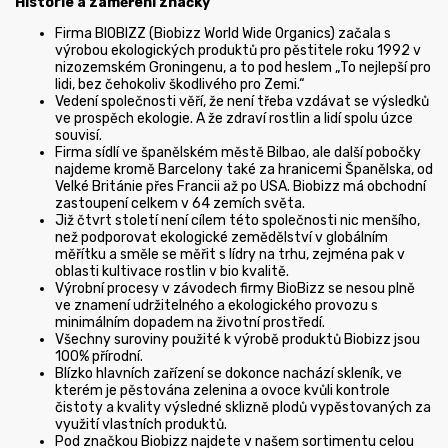
Historie a zaměření značky
Firma BIOBIZZ (Biobizz World Wide Organics) začala s
výrobou ekologických produktů pro pěstitele roku 1992 v
nizozemském Groningenu, a to pod heslem „To nejlepší pro
lidi, bez čehokoliv škodlivého pro Zemi.“
Vedení společnosti věří, že není třeba vzdávat se výsledků
ve prospěch ekologie. A že zdraví rostlin a lidí spolu úzce
souvisí.
Firma sídlí ve španělském městě Bilbao, ale další pobočky
najdeme kromě Barcelony také za hranicemi Španělska, od
Velké Británie přes Francii až po USA. Biobizz má obchodní
zastoupení celkem v 64 zemích světa.
Již čtvrt století není cílem této společnosti nic menšího,
než podporovat ekologické zemědělství v globálním
měřítku a směle se měřit s lídry na trhu, zejména pak v
oblasti kultivace rostlin v bio kvalitě.
Výrobní procesy v závodech firmy BioBizz se nesou plně
ve znamení udržitelného a ekologického provozu s
minimálním dopadem na životní prostředí.
Všechny suroviny použité k výrobě produktů Biobizz jsou
100% přírodní.
Blízko hlavních zařízení se dokonce nachází skleník, ve
kterém je pěstována zelenina a ovoce kvůli kontrole
čistoty a kvality výsledné sklizně plodů vypěstovaných za
využití vlastních produktů.
Pod značkou Biobizz najdete v našem sortimentu celou