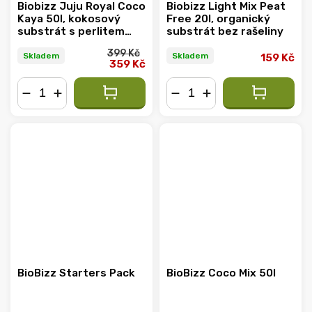
Biobizz Juju Royal Coco
Biobizz Light Mix Peat
Kaya 50l, kokosový
Free 20l, organický
substrát s perlitem
substrát bez rašeliny
75/25
399 Kč
Skladem
Skladem
159 Kč
359 Kč
−
+
−
+
BioBizz Starters Pack
BioBizz Coco Mix 50l