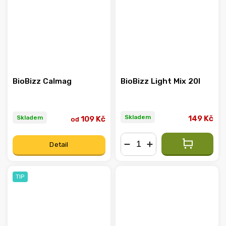
BioBizz Calmag
BioBizz Light Mix 20l
Skladem
Skladem
149 Kč
109 Kč
od
Detail
−
+
TIP