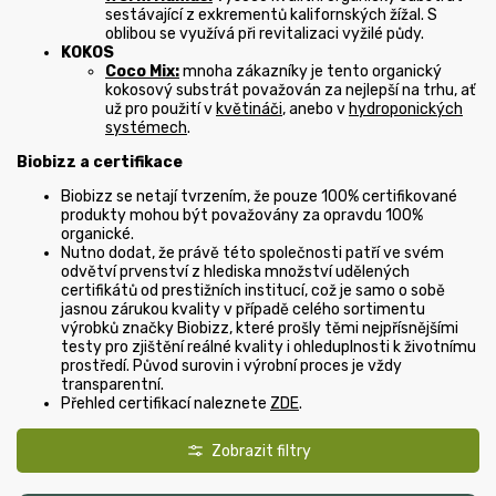
sestávající z exkrementů kalifornských žížal. S
oblibou se využívá při revitalizaci vyžilé půdy.
KOKOS
Coco Mix:
mnoha zákazníky je tento organický
kokosový substrát považován za nejlepší na trhu, ať
už pro použití v
květináči
, anebo v
hydroponických
systémech
.
Biobizz a certifikace
Biobizz se netají tvrzením, že pouze 100% certifikované
produkty mohou být považovány za opravdu 100%
organické.
Nutno dodat, že právě této společnosti patří ve svém
odvětví prvenství z hlediska množství udělených
certifikátů od prestižních institucí, což je samo o sobě
jasnou zárukou kvality v případě celého sortimentu
výrobků značky Biobizz, které prošly těmi nejpřísnějšími
testy pro zjištění reálné kvality i ohleduplnosti k životnímu
prostředí. Původ surovin i výrobní proces je vždy
transparentní.
Přehled certifikací naleznete
ZDE
.