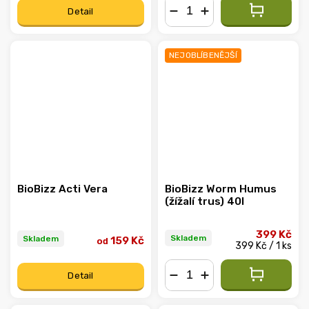
Detail
−
+
NEJOBLÍBENĚJŠÍ
BioBizz Acti Vera
BioBizz Worm Humus
(žížalí trus) 40l
399 Kč
Skladem
Skladem
159 Kč
od
399 Kč / 1 ks
Detail
−
+