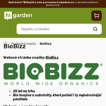
Spěcháte? 🚀 Napište nám poznámku k objednávce
a váš balík odešleme
přednostně.
Kontakty
Prodejna
Blog
Doprava
Vrácení/reklamace
Ka
Hledat
/
Prodávané značky
/
BioBizz
BioBizz
Webová stránka značky:
BioBizz
25 let na trhu
Bio hnojiva a substráty, které potěší i ty nejnáročnější
pěstitele