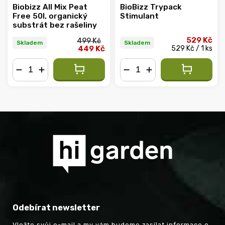
Biobizz All Mix Peat
BioBizz Trypack
Free 50l, organický
Stimulant
substrát bez rašeliny
529 Kč
499 Kč
Skladem
Skladem
449 Kč
529 Kč / 1 ks
−
+
−
+
Odebírat newsletter
Vložte svůj e-mail a my vám budeme zasílat informace o