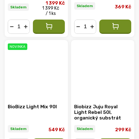
1 399 Kč
Skladem
369 Kč
Skladem
1 399 Kč
/ 1 ks
−
+
−
+
NOVINKA
BioBizz Light Mix 90l
Biobizz Juju Royal
Light Rebel 50l,
organický substrát
Skladem
Skladem
549 Kč
299 Kč