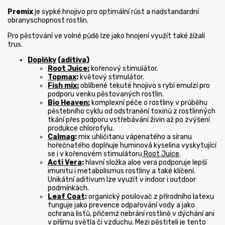
Premix
je sypké hnojivo pro optimální růst a nadstandardní
obranyschopnost rostlin.
Pro pěstování ve volné půdě lze jako hnojení využít také
žížalí
trus
.
Doplňky
(aditiva)
Root Juice:
kořenový stimulátor.
Topmax
:
květový stimulátor.
Fish mix:
oblíbené tekuté hnojivo s rybí emulzí pro
podporu venku pěstovaných rostlin.
Bio Heaven:
komplexní péče o rostliny v průběhu
pěstebního cyklu od odstranění toxinů z rostlinných
tkání přes podporu vstřebávání živin až po zvýšení
produkce chlorofylu.
Calmag
:
mix uhličitanu vápenatého a síranu
hořečnatého doplňuje huminová kyselina vyskytující
se i v kořenovém stimulátoru
Root Juice
.
Acti Vera
:
hlavní složka aloe vera podporuje lepší
imunitu i metabolismus rostliny a také klíčení.
Unikátní aditivum lze využít v indoor i outdoor
podmínkách.
Leaf Coat
:
organický posilovač z přírodního latexu
funguje jako prevence odpařování vody a jako
ochrana listů, přičemž nebrání rostlině v dýchání ani
v příjmu světla či vzduchu. Mezi pěstiteli je tento