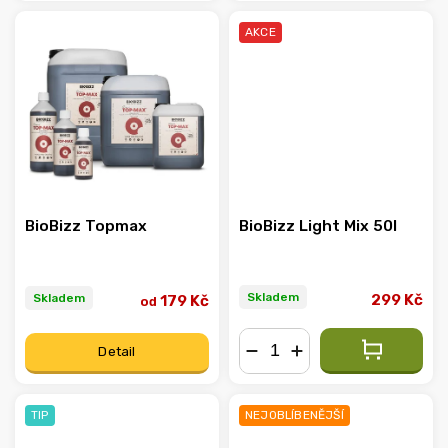
AKCE
BioBizz Topmax
BioBizz Light Mix 50l
Skladem
Skladem
299 Kč
179 Kč
od
Detail
−
+
TIP
NEJOBLÍBENĚJŠÍ