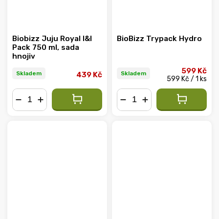
Biobizz Juju Royal I&I
BioBizz Trypack Hydro
Pack 750 ml, sada
hnojiv
599 Kč
Skladem
Skladem
439 Kč
599 Kč / 1 ks
−
+
−
+