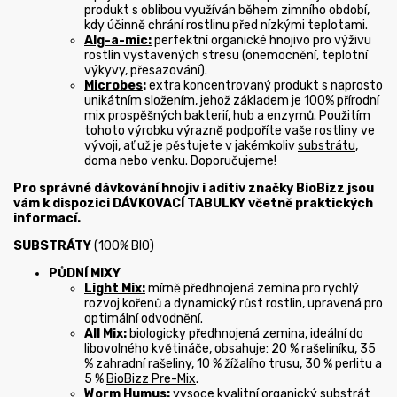
produkt s oblibou využíván během zimního období,
kdy účinně chrání rostlinu před nízkými teplotami.
Alg-a-mic:
perfektní organické hnojivo pro výživu
rostlin vystavených stresu (onemocnění, teplotní
výkyvy, přesazování).
Microbes
:
extra koncentrovaný produkt s naprosto
unikátním složením, jehož základem je 100% přírodní
mix prospěšných bakterií, hub a enzymů. Použitím
tohoto výrobku výrazně podpoříte vaše rostliny ve
vývoji, ať už je pěstujete v jakémkoliv
substrátu
,
doma nebo venku. Doporučujeme!
Pro správné dávkování hnojiv i aditiv značky BioBizz jsou
vám k dispozici
DÁVKOVACÍ TABULKY
včetně praktických
informací.
SUBSTRÁTY
(100% BIO)
PŮDNÍ MIXY
Light Mix:
mírně předhnojená zemina pro rychlý
rozvoj kořenů a dynamický růst rostlin, upravená pro
optimální odvodnění.
All Mix
:
biologicky předhnojená zemina, ideální do
libovolného
květináče
, obsahuje: 20 % rašeliníku, 35
% zahradní rašeliny, 10 % žížalího trusu, 30 % perlitu a
5 %
BioBizz Pre-Mix
.
Worm Humus:
vysoce kvalitní organický substrát