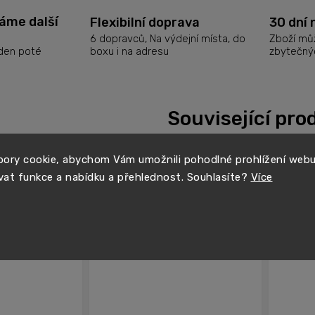
láme další
Flexibilní doprava
30 dní 
6 dopravců, Na výdejní místa, do
Zboží můž
boxu i na adresu
zbytečný
 den poté
Související pro
ory cookie, abychom Vám umožnili pohodlné prohlížení web
NEJOBLÍBENĚJŠÍ
vat funkce a nabídku a přehlednost. Souhlasíte?
Více