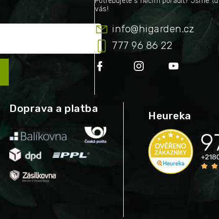
info
@
higarden.cz
777 96 86 22
Doprava a platba
Heureka