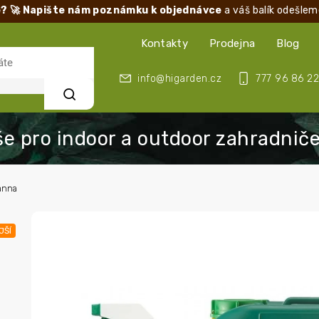
? 🚀 Napište nám poznámku k objednávce
a váš balík odešlem
Kontakty
Prodejna
Blog
info@higarden.cz
777 96 86 22
Hledat
anna
JŠÍ