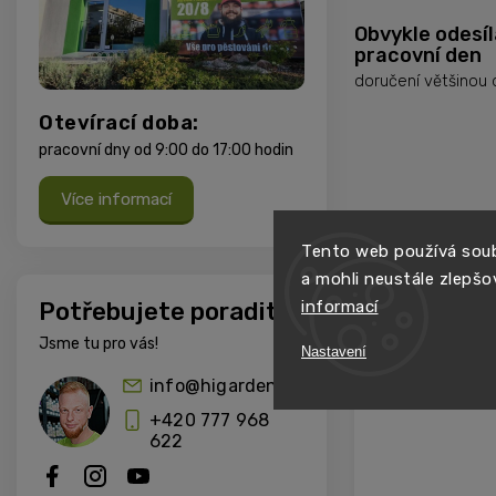
Obvykle odesí
pracovní den
doručení většinou
Otevírací doba:
pracovní dny od 9:00 do 17:00 hodin
Více informací
Tento web používá soub
TIP
a mohli neustále zlepšo
informací
Potřebujete poradit?
Jsme tu pro vás!
Nastavení
info@higarden.cz
+420 777 968
622