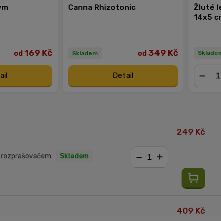
ym
Canna Rhizotonic
Žluté 
14x5 c
169 Kč
349 Kč
od
od
Sklade
Skladem
ail
Detail
−
249 Kč
s rozprašovačem
Skladem
−
+
409 Kč