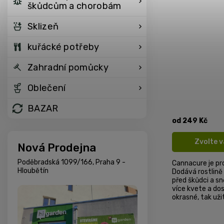
škůdcům a chorobám
Sklizeň
kuřácké potřeby
Zahradní pomůcky
Oblečení
BAZAR
od
249 Kč
Zvolte 
Nová Prodejna
Poděbradská 1099/166, Praha 9 -
Cannacure je pr
Hloubětín
Dodává rostlině 
před škůdci a sn
více kvete a do
okrasné, tak uži