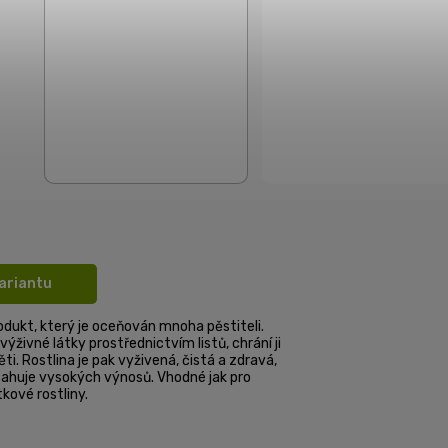
variantu
odukt, který je oceňován mnoha pěstiteli.
výživné látky prostřednictvím listů, chrání ji
ěti. Rostlina je pak vyživená, čistá a zdravá,
sahuje vysokých výnosů. Vhodné jak pro
tkové rostliny.