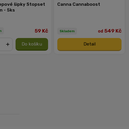
lepové šipky Stopset
Canna Cannaboost
m - 5ks
59 Kč
549 Kč
od
m
Skladem
Do košíku
Detail
+