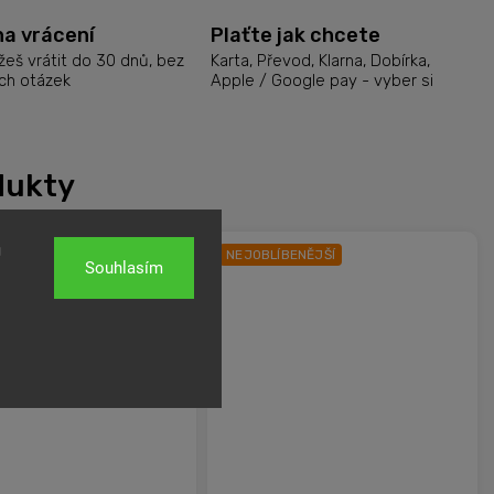
na vrácení
Plaťte jak chcete
eš vrátit do 30 dnů, bez
Karta, Převod, Klarna, Dobírka,
ch otázek
Apple / Google pay - vyber si
dukty
u
NEJOBLÍBENĚJŠÍ
Souhlasím