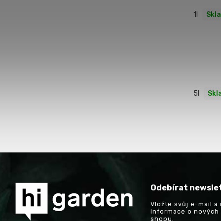
1l
Skl
5l
Skl
Odebírat newsle
Vložte svůj e-mail 
informace o nových
shopu.