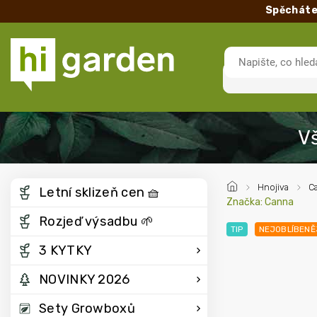
Spěcháte
/
Hnojiva
/
C
Letní sklizeň cen 🧺
Značka:
Canna
Rozjeď výsadbu 🌱
TIP
NEJOBLÍBENĚ
3 KYTKY
NOVINKY 2026
Sety Growboxů