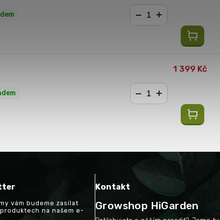
adem
−
+
1 399 Kč
adem
−
+
tter
Kontakt
a my vám budeme zasílat
Growshop HiGarden
 produktech na našem e-