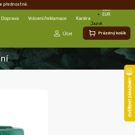
e přednostně.
CZK
EUR
Doprava
Vrácení/reklamace
Kariéra
Jazyk
Čeština
Prázdný košík
Čeština
Slovenčina