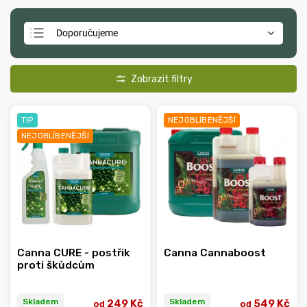
Doporučujeme
Nejlevnější
Nejdražší
Nejprodávanější
TIP
NEJOBLÍBENĚJŠÍ
Abecedně
NEJOBLÍBENĚJŠÍ
Canna CURE - postřik
Canna Cannaboost
proti škůdcům
Skladem
Skladem
249 Kč
549 Kč
od
od