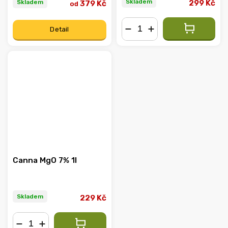
Skladem
Skladem
299 Kč
379 Kč
od
Detail
−
+
Canna MgO 7% 1l
Skladem
229 Kč