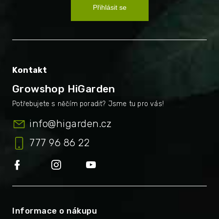
Přihlásit se
Kontakt
Growshop HiGarden
info
@
higarden.cz
777 96 86 22
Informace o nákupu