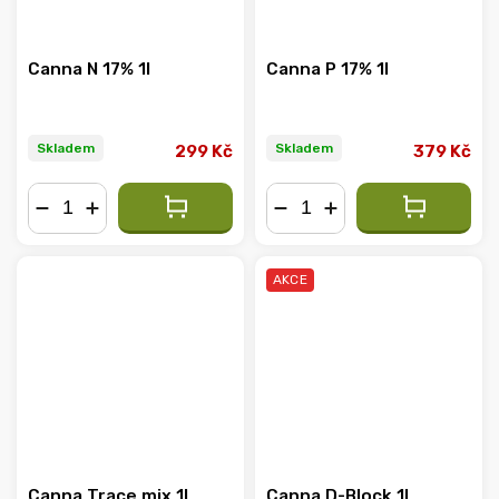
Canna N 17% 1l
Canna P 17% 1l
Skladem
Skladem
299 Kč
379 Kč
−
+
−
+
AKCE
Canna Trace mix 1l
Canna D-Block 1L