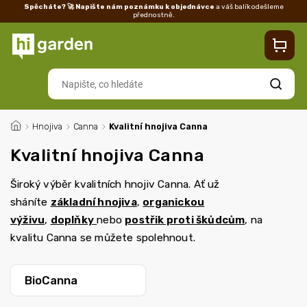
Spěcháte? 🚀 Napište nám poznámku k objednávce
a váš balík odešleme
přednostně.
Kontakty
Prodejna
Blog
Doprava
Vrácení/reklamace
Ka
Hledat
/
Hnojiva
/
Canna
/
Kvalitní hnojiva Canna
Kvalitní hnojiva Canna
Široký výběr kvalitních hnojiv Canna. Ať už
sháníte
základní hnojiva
,
organickou
výživu
,
doplňky
nebo
postřik proti škůdcům
, na
kvalitu Canna se můžete spolehnout.
BioCanna