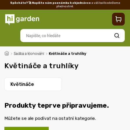
Spěcháte? 🚀 Napište nám poznámku k objednávce
a váš balík odešleme
přednostně.
Kontakty
Prodejna
Blog
Doprava
Vrácení/reklamace
Ka
Hledat
/
Sadba a klonování
/
Květináče a truhlíky
Květináče a truhlíky
Květináče
Produkty teprve připravujeme.
Můžete se ale podívat na ostatní kategorie.