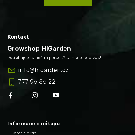
Kontakt
Growshop HiGarden
info
@
higarden.cz
777 96 86 22
Informace o nákupu
HiGarden eXtra