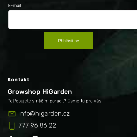
E-mail
Přihlásit se
Kontakt
Growshop HiGarden
info
@
higarden.cz
777 96 86 22