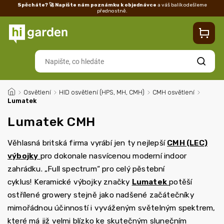
Spěcháte? 🚀 Napište nám poznámku k objednávce
a váš balík odešleme
přednostně.
Kontakty
Prodejna
Blog
Doprava
Vrácení/reklamace
Ka
Hledat
/
Osvětlení
/
HID osvětlení (HPS, MH, CMH)
/
CMH osvětlení
/
Lumatek
Lumatek CMH
Věhlasná britská firma vyrábí jen ty nejlepší
CMH (LEC)
výbojky
pro dokonale nasvícenou moderní indoor
zahrádku. „Full spectrum“ pro celý pěstební
cyklus!
Keramické výbojky značky
Lumatek
potěší
ostřílené growery stejně jako nadšené začátečníky
mimořádnou účinností i vyváženým světelným spektrem,
které má již velmi blízko ke skutečným slunečním