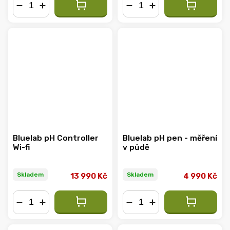
−
+
−
+
Bluelab pH Controller
Bluelab pH pen - měření
Wi-fi
v půdě
Skladem
Skladem
13 990 Kč
4 990 Kč
−
+
−
+