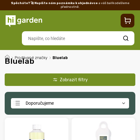
Spěcháte? 🚀 Napište nám poznámku k objednávce
a váš balík odešleme
přednostně.
Kontakty
Prodejna
Blog
Doprava
Vrácení/reklamace
Ka
Hledat
/
Prodávané značky
/
Bluelab
Bluelab
Doporučujeme
Nejlevnější
Nejdražší
Nejprodávanější