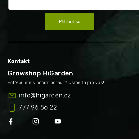
Přihlásit se
Kontakt
Growshop HiGarden
info
@
higarden.cz
777 96 86 22