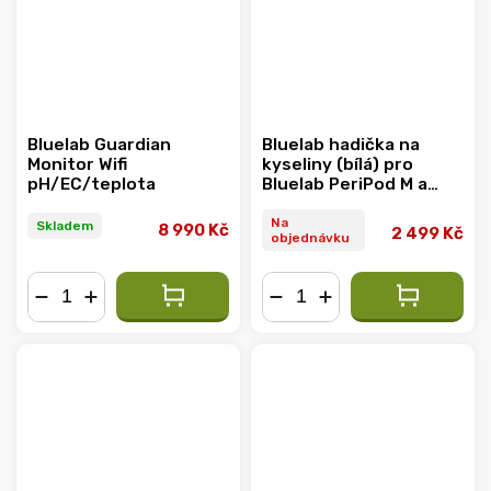
Bluelab Guardian
Bluelab hadička na
Monitor Wifi
kyseliny (bílá) pro
pH/EC/teplota
Bluelab PeriPod M a
Bluelab pH Controller
Wi-Fi, 4 m
Na
Skladem
8 990 Kč
2 499 Kč
objednávku
−
+
−
+