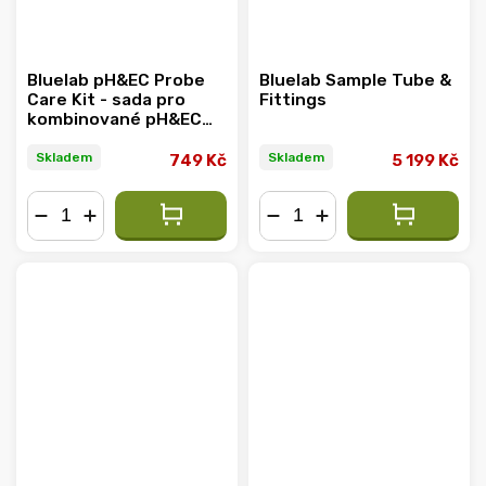
Bluelab pH&EC Probe
Bluelab Sample Tube &
Care Kit - sada pro
Fittings
kombinované pH&EC
metry
Skladem
Skladem
749 Kč
5 199 Kč
−
+
−
+