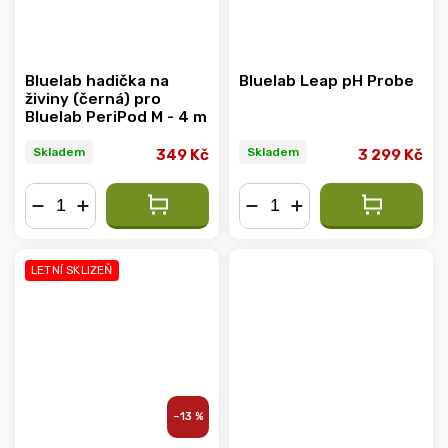
Bluelab hadička na
Bluelab Leap pH Probe
živiny (černá) pro
Bluelab PeriPod M - 4 m
Skladem
Skladem
349 Kč
3 299 Kč
−
+
−
+
LETNÍ SKLIZEŇ
–13 %