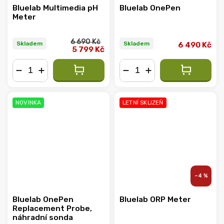
Bluelab Multimedia pH
Bluelab OnePen
Meter
6 690 Kč
Skladem
Skladem
6 490 Kč
5 799 Kč
−
+
−
+
NOVINKA
LETNÍ SKLIZEŇ
–4 %
Bluelab OnePen
Bluelab ORP Meter
Replacement Probe,
náhradní sonda