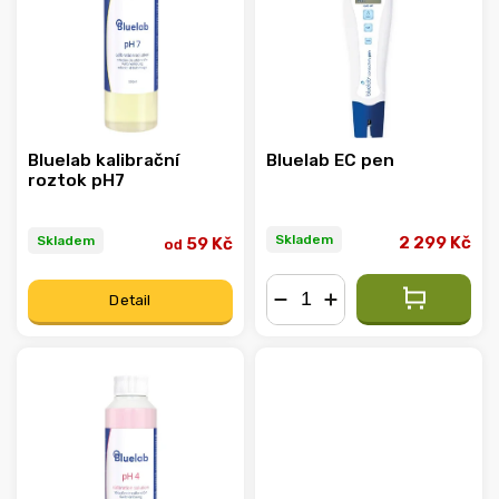
Abecedně
Bluelab kalibrační
Bluelab EC pen
roztok pH7
Skladem
Skladem
2 299 Kč
59 Kč
od
Detail
−
+