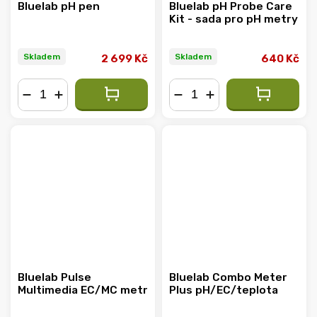
Bluelab pH pen
Bluelab pH Probe Care
Kit - sada pro pH metry
Skladem
Skladem
2 699 Kč
640 Kč
−
+
−
+
Bluelab Pulse
Bluelab Combo Meter
Multimedia EC/MC metr
Plus pH/EC/teplota