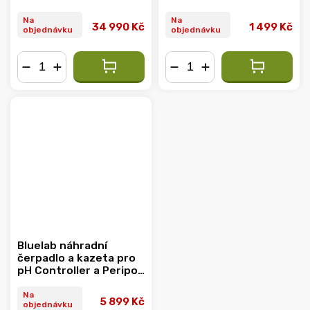
Na
Na
34 990 Kč
1 499 Kč
objednávku
objednávku
−
+
−
+
Bluelab náhradní
čerpadlo a kazeta pro
pH Controller a Peripod
M3/M4
Na
5 899 Kč
objednávku