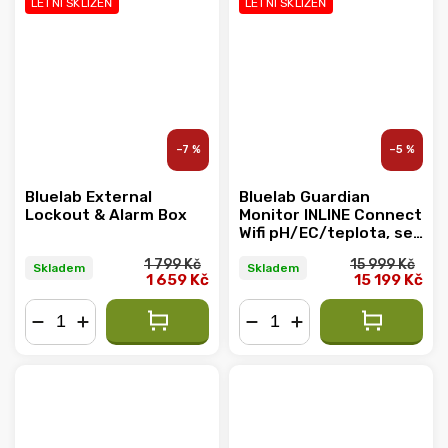
LETNÍ SKLIZEŇ
LETNÍ SKLIZEŇ
–7 %
–5 %
Bluelab External
Bluelab Guardian
Lockout & Alarm Box
Monitor INLINE Connect
Wifi pH/EC/teplota, se
sondami do potrubí
1 799 Kč
15 999 Kč
Skladem
Skladem
1 659 Kč
15 199 Kč
−
+
−
+