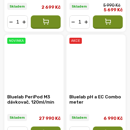
5 990 Kč
Skladem
Skladem
2 699 Kč
5 699 Kč
−
+
−
+
NOVINKA
AKCE
Bluelab PeriPod M3
Bluelab pH a EC Combo
dávkovač, 120ml/min
meter
Skladem
Skladem
27 990 Kč
6 990 Kč