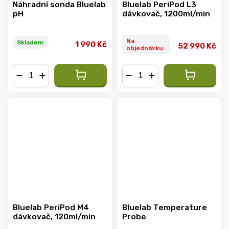
Náhradní sonda Bluelab
Bluelab PeriPod L3
pH
dávkovač, 1200ml/min
Na
Skladem
1 990 Kč
52 990 Kč
objednávku
−
+
−
+
Bluelab PeriPod M4
Bluelab Temperature
dávkovač, 120ml/min
Probe