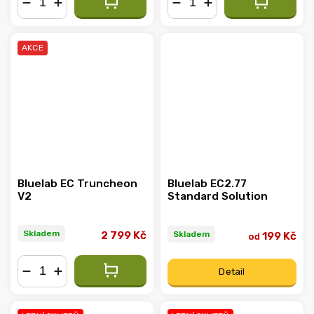
−
+
−
+
AKCE
Bluelab EC Truncheon
Bluelab EC2.77
V2
Standard Solution
Skladem
Skladem
2 799 Kč
199 Kč
od
Detail
−
+