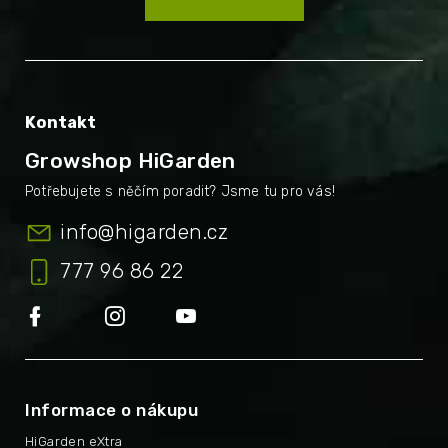
Kontakt
Growshop HiGarden
info
@
higarden.cz
777 96 86 22
Informace o nákupu
HiGarden eXtra