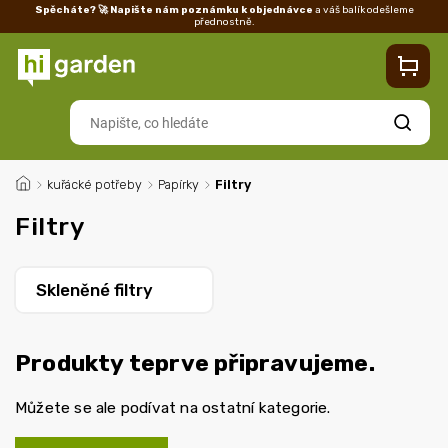
Spěcháte? 🚀 Napište nám poznámku k objednávce
a váš balík odešleme
přednostně.
Kontakty
Prodejna
Blog
Doprava
Vrácení/reklamace
Ka
Hledat
/
kuřácké potřeby
/
Papírky
/
Filtry
Filtry
Skleněné filtry
Produkty teprve připravujeme.
Můžete se ale podívat na ostatní kategorie.