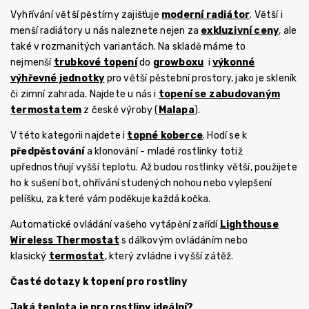
Vyhřívání větší pěstírny zajišťuje
moderní radiátor
. Větší i
menší radiátory u nás naleznete nejen za
exkluzivní ceny
, ale
také v rozmanitých variantách. Na skladě máme to
nejmenší
trubkové topení
do
growboxu
i
výkonné
výhřevné jednotky
pro větší pěstební prostory, jako je skleník
či zimní zahrada. Najdete u nás i
topení se zabudovaným
termostatem
z české výroby (
Malapa
).
V této kategorii najdete i
topné koberce
. Hodí se k
předpěstování
a klonování - mladé rostlinky totiž
upřednostňují vyšší teplotu. Až budou rostlinky větší, použijete
ho k sušení bot, ohřívání studených nohou nebo vylepšení
pelíšku, za které vám poděkuje každá kočka.
Automatické ovládání vašeho vytápění zařídí
Lighthouse
Wireless Thermostat
s dálkovým ovládáním nebo
klasický
termostat
, který zvládne i vyšší zátěž.
Časté dotazy k topení pro rostliny
Jaká teplota je pro rostliny ideální?