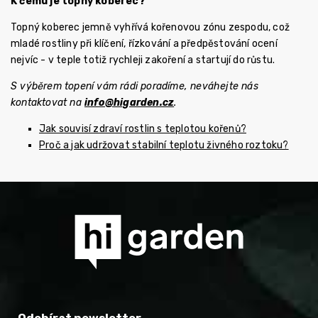
K čemu je topný koberec?
Topný koberec jemně vyhřívá kořenovou zónu zespodu, což
mladé rostliny při klíčení, řízkování a předpěstování ocení
nejvíc - v teple totiž rychleji zakoření a startují do růstu.
S výběrem topení vám rádi poradíme, neváhejte nás
kontaktovat na
info@higarden.cz
.
Jak souvisí zdraví rostlin s teplotou kořenů?
Proč a jak udržovat stabilní teplotu živného roztoku?