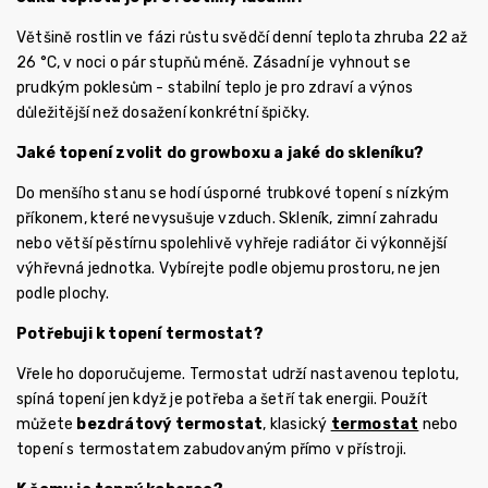
Většině rostlin ve fázi růstu svědčí denní teplota zhruba 22 až
26 °C, v noci o pár stupňů méně. Zásadní je vyhnout se
prudkým poklesům - stabilní teplo je pro zdraví a výnos
důležitější než dosažení konkrétní špičky.
Jaké topení zvolit do growboxu a jaké do skleníku?
Do menšího stanu se hodí úsporné trubkové topení s nízkým
příkonem, které nevysušuje vzduch. Skleník, zimní zahradu
nebo větší pěstírnu spolehlivě vyhřeje radiátor či výkonnější
výhřevná jednotka. Vybírejte podle objemu prostoru, ne jen
podle plochy.
Potřebuji k topení termostat?
Vřele ho doporučujeme. Termostat udrží nastavenou teplotu,
spíná topení jen když je potřeba a šetří tak energii. Použít
můžete
bezdrátový termostat
, klasický
termostat
nebo
topení s termostatem zabudovaným přímo v přístroji.