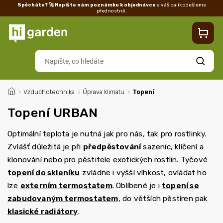
Spěcháte? 🚀 Napište nám poznámku k objednávce
a váš balík odešleme
přednostně.
Kontakty
Prodejna
Blog
Doprava
Vrácení/reklamace
Ka
Hledat
/
Vzduchotechnika
/
Úprava klimatu
/
Topení
Topení URBAN
Optimální teplota je nutná jak pro nás, tak pro rostlinky.
Zvlášť důležitá je při
předpěstování
sazenic, klíčení a
klonování nebo pro pěstitele exotických rostlin. Tyčové
topení do skleníku
zvládne i vyšší vlhkost, ovládat ho
lze
externím termostatem
. Oblíbené je i
topení se
zabudovaným termostatem
, do větších pěstíren pak
klasické radiátory
.