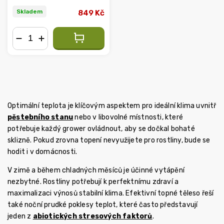
Skladem
849 Kč
−
+
Optimální teplota je klíčovým aspektem pro ideální klima uvnitř
pěstebního stanu
nebo v libovolné místnosti, které
potřebuje každý grower ovládnout, aby se dočkal bohaté
sklizně. Pokud zrovna topení nevyužijete pro rostliny, bude se
hodit i v domácnosti.
V zimě a během chladných měsíců je účinné vytápění
nezbytné. Rostliny potřebují k perfektnímu zdraví a
maximalizaci výnosů stabilní klima. Efektivní topné těleso řeší
také noční prudké poklesy teplot, které často představují
jeden z
abiotických stresových faktorů
.