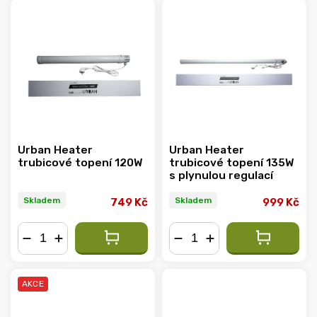
Abecedně
Urban Heater
Urban Heater
trubicové topení 120W
trubicové topení 135W
s plynulou regulací
Skladem
Skladem
749 Kč
999 Kč
−
+
−
+
AKCE